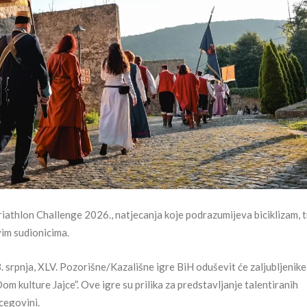
Triathlon Challenge 2026., natjecanja koje podrazumijeva biciklizam, t
vim sudionicima.
 3. srpnja, XLV. Pozorišne/Kazališne igre BiH oduševit će zaljubljenike
m kulture Jajce”. Ove igre su prilika za predstavljanje talentiranih
rcegovini.