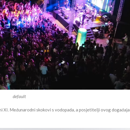
default
alni XI. Međunarodni skokovi s vodopada, a posjetitelji ovog događaja