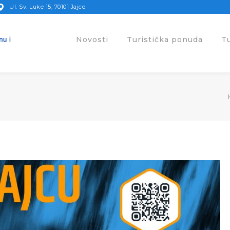
Ul. Sv. Luke 15, 70101 Jajce
Novosti
Turistička ponuda
T