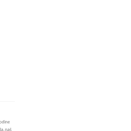
godine
la, naš