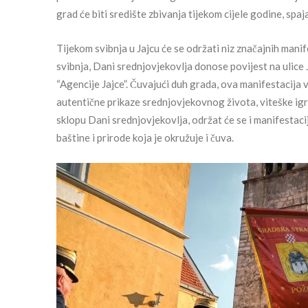
grad će biti središte zbivanja tijekom cijele godine, spaj
Tijekom svibnja u Jajcu će se održati niz značajnih manif
svibnja, Dani srednjovjekovlja donose povijest na ulice 
“Agencije Jajce”. Čuvajući duh grada, ova manifestacija
autentične prikaze srednjovjekovnog života, viteške igr
sklopu Dani srednjovjekovlja, održat će se i manifestac
baštine i prirode koja je okružuje i čuva.