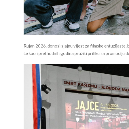
Rujan 2026. donosi sjajnu vijest za filmske entuzijaste, 
će kao i prethodnih godina pružiti priliku za promociju 