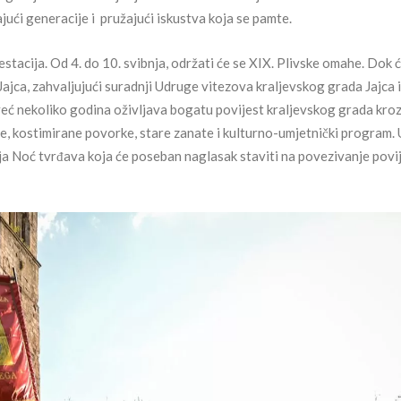
ajući generacije i pružajući iskustva koja se pamte.
estacija. Od 4. do 10. svibnja, održati će se XIX. Plivske omahe. Dok ć
Jajca, zahvaljujući suradnji Udruge vitezova kraljevskog grada Jajca i
 već nekoliko godina oživljava bogatu povijest kraljevskog grada kro
e, kostimirane povorke, stare zanate i kulturno-umjetnički program. 
ija Noć tvrđava koja će poseban naglasak staviti na povezivanje povi