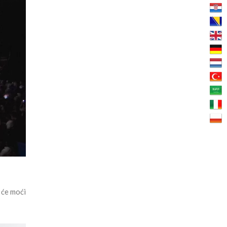
 će moći