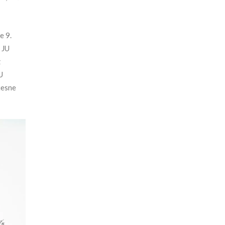
e 9.
 JU
z
U
jesne