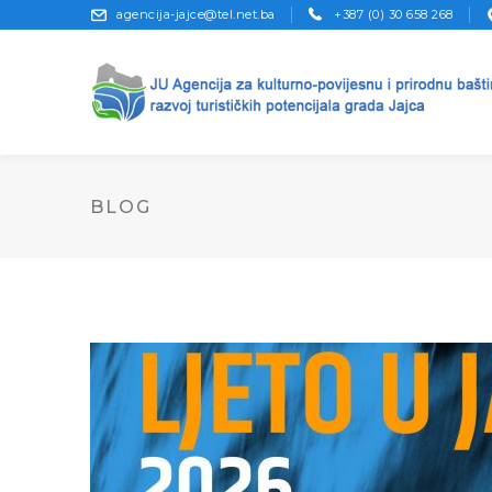
agencija-jajce@tel.net.ba
+387 (0) 30 658 268
BLOG