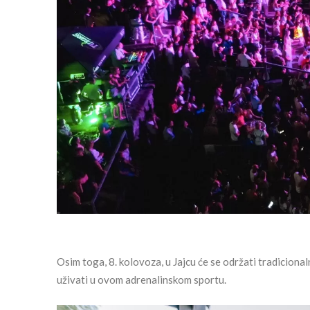
Osim toga, 8. kolovoza, u Jajcu će se održati tradicion
uživati u ovom adrenalinskom sportu.