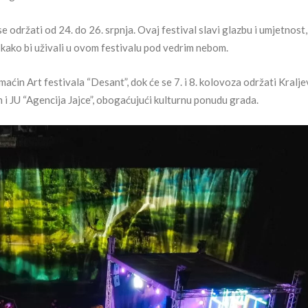
se održati od 24. do 26. srpnja. Ovaj festival slavi glazbu i umjetnost,
a kako bi uživali u ovom festivalu pod vedrim nebom.
maćin Art festivala “Desant”, dok će se 7. i 8. kolovoza održati Kralje
 i JU “Agencija Jajce”, obogaćujući kulturnu ponudu grada.