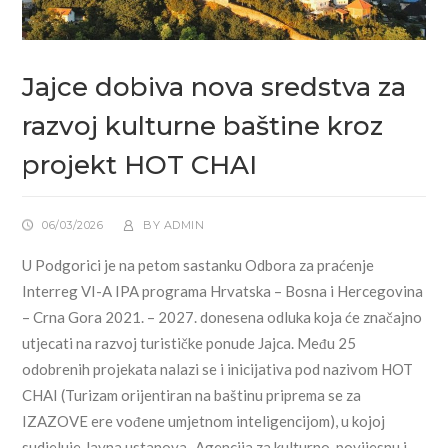
Jajce dobiva nova sredstva za
razvoj kulturne baštine kroz
projekt HOT CHAI
06/03/2026
BY
ADMIN
U Podgorici je na petom sastanku Odbora za praćenje
Interreg VI-A IPA programa Hrvatska – Bosna i Hercegovina
– Crna Gora 2021. – 2027. donesena odluka koja će značajno
utjecati na razvoj turističke ponude Jajca. Među 25
odobrenih projekata nalazi se i inicijativa pod nazivom HOT
CHAI (Turizam orijentiran na baštinu priprema se za
IZAZOVE ere vođene umjetnom inteligencijom), u kojoj
sudjeluje Javna ustanova „Agencija za kulturno-povijesnu i