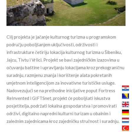
Cilj projekta je jačanje kulturnog turizma u programskom
području poboljšanjem uključivosti, održivosti i
infrastrukture četiriju lokacija kulturnog turizma u Šibeniku,
Jajcu, Tivtu i Vrlici. Projekt se bavi zajedničkim izazovima u
očuvanju baštine i upravljanju lokacijama kroz prekograničnu
suradnju, razmjenu znanja i korištenje alata pokretanih
umjetnom inteligencijom za inovativne turističke usluge.
Nadovezujući se na prethodne inicijative poput Fortress
ReInvented i GIFTSnet, projekt će poboljšati iskustva
posjetitelja, podržati lokalna gospodarstva i promovirati
održivi, ​​digitalno napredni kulturni turizam u obalnim i
zaleđnim zajednicama kroz zajedničku stručnost i suradnju.