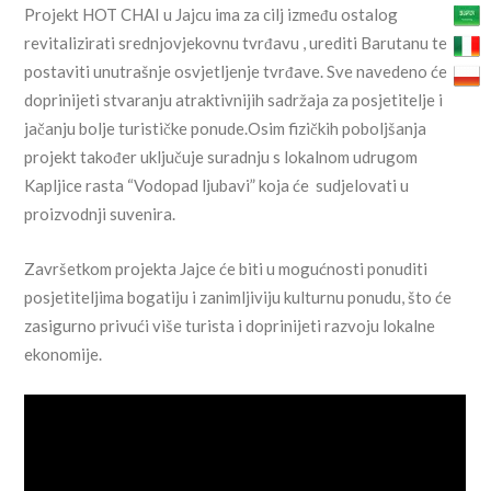
Projekt HOT CHAI u Jajcu ima za cilj između ostalog
revitalizirati srednjovjekovnu tvrđavu , urediti Barutanu te
postaviti unutrašnje osvjetljenje tvrđave. Sve navedeno će
doprinijeti stvaranju atraktivnijih sadržaja za posjetitelje i
jačanju bolje turističke ponude.Osim fizičkih poboljšanja
projekt također uključuje suradnju s lokalnom udrugom
Kapljice rasta “Vodopad ljubavi” koja će sudjelovati u
proizvodnji suvenira.
Završetkom projekta Jajce će biti u mogućnosti ponuditi
posjetiteljima bogatiju i zanimljiviju kulturnu ponudu, što će
zasigurno privući više turista i doprinijeti razvoju lokalne
ekonomije.