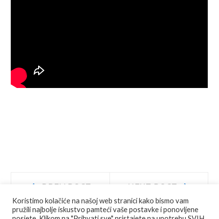
Navigacija
Prev
Next
PREV POST
NEXT POST
post:
post:
Koristimo kolačiće na našoj web stranici kako bismo vam
objava
pružili najbolje iskustvo pamteći vaše postavke i ponovljene
posjete. Klikom na "Prihvati sve" pristajete na upotrebu SVIH