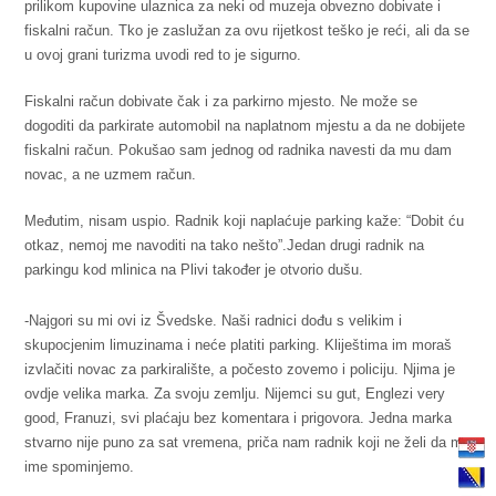
prilikom kupovine ulaznica za neki od muzeja obvezno dobivate i
fiskalni račun. Tko je zaslužan za ovu rijetkost teško je reći, ali da se
u ovoj grani turizma uvodi red to je sigurno.
Fiskalni račun dobivate čak i za parkirno mjesto. Ne može se
dogoditi da parkirate automobil na naplatnom mjestu a da ne dobijete
fiskalni račun. Pokušao sam jednog od radnika navesti da mu dam
novac, a ne uzmem račun.
Međutim, nisam uspio. Radnik koji naplaćuje parking kaže: “Dobit ću
otkaz, nemoj me navoditi na tako nešto”.Jedan drugi radnik na
parkingu kod mlinica na Plivi također je otvorio dušu.
-Najgori su mi ovi iz Švedske. Naši radnici dođu s velikim i
skupocjenim limuzinama i neće platiti parking. Kliještima im moraš
izvlačiti novac za parkiralište, a počesto zovemo i policiju. Njima je
ovdje velika marka. Za svoju zemlju. Nijemci su gut, Englezi very
good, Franuzi, svi plaćaju bez komentara i prigovora. Jedna marka
stvarno nije puno za sat vremena, priča nam radnik koji ne želi da mu
ime spominjemo.