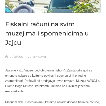
Fiskalni računi na svim
muzejima i spomenicima u
Jajcu
21/08/2017
BY
ADMIN
Jajce je kažu “muzej pod otvorenim nebom”. Zaista gdje god se
okrenete nalaze se kulturno povijesni spomenici ili prirodne
znamenitosti. Počevši od srednjovjekovne tvrđave, Muzeja AVNOJ-a,
Hrama Boga Mitrasa, katakombi, mlinica na Plivinim jezerima,
medvjed kule…
Međutim dok u restoranima i kafeima nerado donose fiskalne račune,