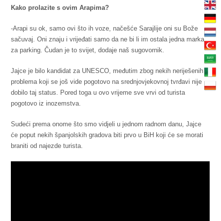
Kako prolazite s ovim Arapima?
-Arapi su ok, samo ovi što ih voze, načešće Sarajlije oni su Bože
sačuvaj. Oni znaju i vrijeđati samo da ne bi li im ostala jedna marka
za parking. Čudan je to svijet, dodaje naš sugovornik.
Jajce je bilo kandidat za UNESCO, međutim zbog nekih neriješenih
problema koji se još vide pogotovo na srednjovjekovnoj tvrđavi nije
dobilo taj status. Pored toga u ovo vrijeme sve vrvi od turista
pogotovo iz inozemstva.
Sudeći prema onome što smo vidjeli u jednom radnom danu, Jajce
će poput nekih španjolskih gradova biti prvo u BiH koji će se morati
braniti od najezde turista.