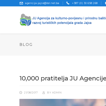
agencija-jajce@tel.net.ba
+387 (0) 30 658 268
BLOG
10,000 pratitelja JU Agenci
21/08/2017
BY
ADMIN