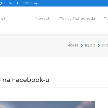
Ul. Sv. Luke 15, 70101 Jajce
Novosti
Turistička ponuda
T
HOME
BLOG
10
je na Facebook-u