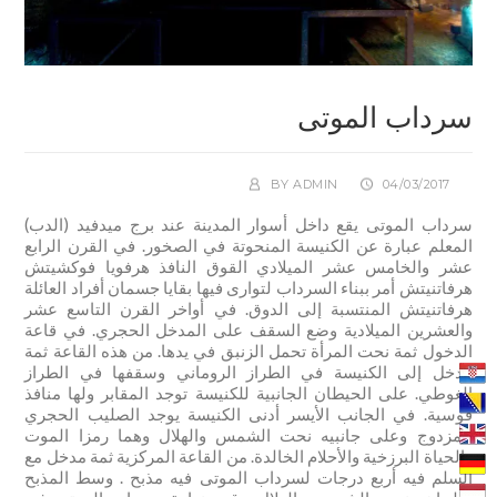
سرداب الموتى
BY
ADMIN
04/03/2017
سرداب الموتى يقع داخل أسوار المدينة عند برج ميدفيد (الدب)
المعلم عبارة عن الكنيسة المنحوتة في الصخور. في القرن الرابع
عشر والخامس عشر الميلادي القوق النافذ هرفويا فوكشيتش
هرفاتنيتش أمر ببناء السرداب لتوارى فيها بقايا جسمان أفراد العائلة
هرفاتنيتش المنتسبة إلى الدوق
.
في أواخر القرن التاسع عشر
والعشرين الميلادية وضع السقف على المدخل الحجري. في قاعة
الدخول ثمة نحت المرأة تحمل الزنبق في يدها. من هذه القاعة ثمة
مدخل إلى الكنيسة في الطراز الروماني وسقفها في الطراز
الغوطي. على الحيطان الجانبية للكنيسة توجد المقابر ولها منافذ
قوسية. في الجانب الأيسر أدنى الكنيسة يوجد الصليب الحجري
المزدوج وعلى جانبيه نحت الشمس والهلال وهما رمزا الموت
والحياة البرزخية والأحلام الخالدة. من القاعة المركزية ثمة مدخل مع
السلم فيه أربع درجات لسرداب الموتى فيه مذبح . وسط المذبح