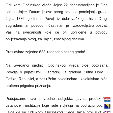
Odlukom Općinskog vijeća Jajce 22. februar/veljača je Dan
općine Jajce. Datum je ovo prvog pisanog pominjanja grada
Jajca 1396. godine u Povelji iz dubrovačkog arhiva. Dragi
sugrađani, tim povodom čast nam je i zadovoljstvo pozvati
Vas na svečanosti koje će biti upriličene u povodu
obilježavanja ovog, za Jajce, značajnog datuma.
Proslavimo zajedno 622. rođendan našeg grada!
Na Svečanoj sjednici Općinskog vijeća biće potpisana
Povelja o prijateljstvu i saradnji s gradom Kutná Hora u
Češkoj Republici, a zaslužnim pojedincima i kolektivima biće
uručena prigodna priznanja.
Podsjećamo sve privredne subjekta, javna preduzeća,
ustanove i institucije koje rade i djeluju na području općine
Jajce da se Odlukom Općinskog vijeća Jajce broj:01-01-6-