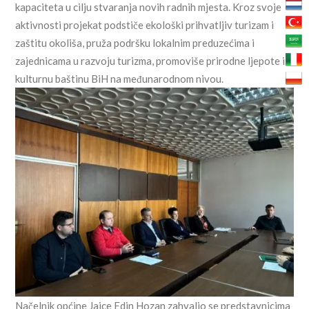
kapaciteta u cilju stvaranja novih radnih mjesta. Kroz svoje
aktivnosti projekat podstiče ekološki prihvatljiv turizam i
zaštitu okoliša, pruža podršku lokalnim preduzećima i
zajednicama u razvoju turizma, promoviše prirodne ljepote i
kulturnu baštinu BiH na međunarodnom nivou.
Načelnik općine Jajce Edin Hozan zahvalio se predstavnicima