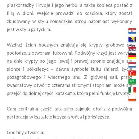
płaskorzeźby Hrvoje i jego herbu, a także kobieca postać z
lilią w dłoni. Wejście prowadzi do kościoła, który został
zbudowany w stylu romańskim, strop natomiast wykonany
jest w stylu gotyckim.
Wzdłuż ścian bocznych znajdują się krypty grobowe na
podłodze, z otworami łukowymi. Podwójny krzyż jest wyryte
na dnie krypty po jego lewej i prawej stronie znajduje się
słońce i półksięzyc – dawne symbole kultu śmierci, życia
pozagrobowego i wiecznego snu. Z głównej sali, przez
kwadratowy otwór z czterama stromymi stopniami może się
przejść do dolnej części katakumb, która pełni funkcję krypty.
Całą centralną część katakumb zajmuje ołtarz z podwójną
perforacją w kształcie krzyża, słońca i półksiężyca.
Godziny otwarcia: