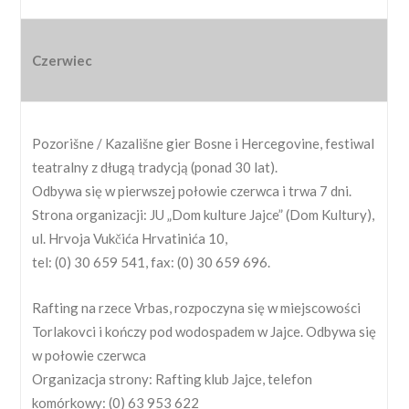
Czerwiec
Pozorišne / Kazališne gier Bosne i Hercegovine, festiwal
teatralny z długą tradycją (ponad 30 lat).
Odbywa się w pierwszej połowie czerwca i trwa 7 dni.
Strona organizacji: JU „Dom kulture Jajce” (Dom Kultury),
ul. Hrvoja Vukčića Hrvatinića 10,
tel: (0) 30 659 541, fax: (0) 30 659 696.
Rafting na rzece Vrbas, rozpoczyna się w miejscowości
Torlakovci i kończy pod wodospadem w Jajce. Odbywa się
w połowie czerwca
Organizacja strony: Rafting klub Jajce, telefon
komórkowy: (0) 63 953 622