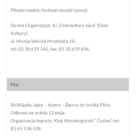
Plivske omahe, festiwal muzyki i poezji
Strona Organizacja: JU „Dom kulture Jajce” (Dom
Kultury),
ul. Hrvoja Vukčića Hrvatinića 10,
tel: (0) 30 659 541, fax: (0) 30 659 696.
Maj
Biciklijada, Jajce – Jezero – Šipovo do źródła Plivy.
Odbywa się w dniu 12 maja.
Organizacja imprezy: Klub Wysokogórski ” Ćusine”, tel:
(0) 65 158 528.