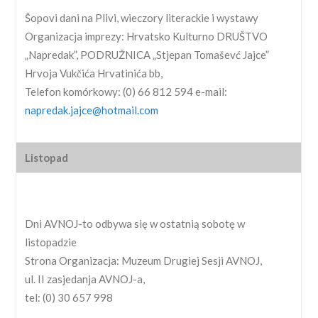
Šopovi dani na Plivi, wieczory literackie i wystawy
Organizacja imprezy: Hrvatsko Kulturno DRUŠTVO
„Napredak”, PODRUŽNICA „Stjepan Tomaševć Jajce”
Hrvoja Vukčića Hrvatinića bb,
Telefon komórkowy: (0) 66 812 594 e-mail:
napredak.jajce@hotmail.com
Listopad
Dni AVNOJ-to odbywa się w ostatnią sobotę w
listopadzie
Strona Organizacja: Muzeum Drugiej Sesji AVNOJ,
ul. II zasjedanja AVNOJ-a,
tel: (0) 30 657 998