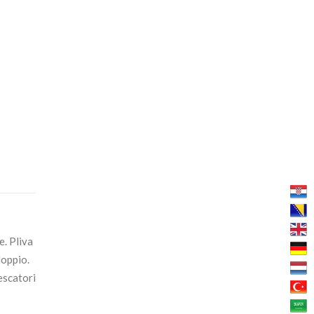
e. Pliva
loppio.
pescatori