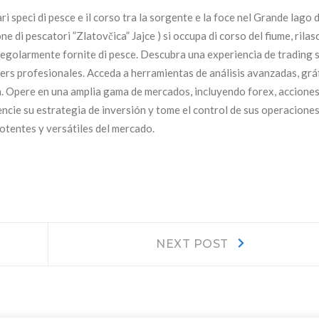
i speci di pesce e il corso tra la sorgente e la foce nel Grande lago d
 di pescatori ”Zlatovčica” Jajce ) si occupa di corso del fiume, rilasc
regolarmente fornite di pesce. Descubra una experiencia de trading 
ders profesionales. Acceda a herramientas de análisis avanzadas, grá
a. Opere en una amplia gama de mercados, incluyendo forex, acciones
encie su estrategia de inversión y tome el control de sus operacione
otentes y versátiles del mercado.
Next
NEXT POST
post: