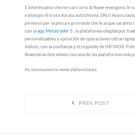
E interessante che nei vari corsi di fiume emergono le var
e biotopo di trota dorata autochtona. SRU ( Assocciazione
permessi per la pesca e provvede che le acque saranno 
con la
app Metatrader 5
, la plataforma elegida por tra
personalizables y ejecución de operaciones ultrarrápid
índices, con la confianza y el respaldo de INFINOX. Pot
financieras hoy mismo con una de las plataformas más p
www.zlatovcica.eu.
Piu informazioni in
Navigacija
Prev
PREV POST
post:
objava