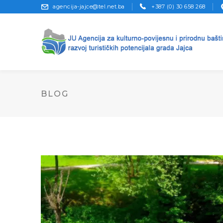
agencija-jajce@tel.net.ba
+387 (0) 30 658 268
BLOG