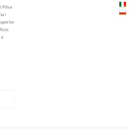
i Pliva
ia i
superior
ficos
 e
s