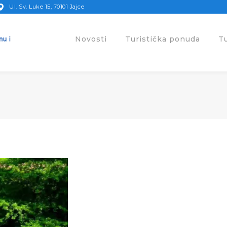
Ul. Sv. Luke 15, 70101 Jajce
Novosti
Turistička ponuda
T