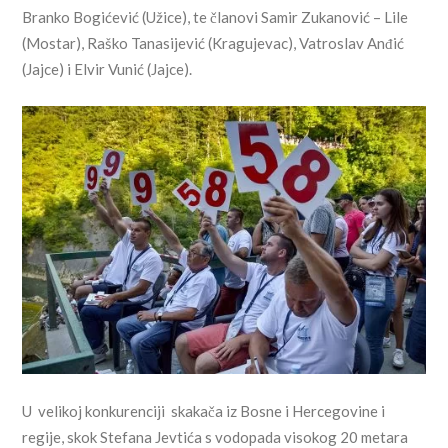
Branko Bogićević (Užice), te članovi Samir Zukanović – Lile
(Mostar), Raško Tanasijević (Kragujevac), Vatroslav Anđić
(Jajce) i Elvir Vunić (Jajce).
U velikoj konkurenciji skakača iz Bosne i Hercegovine i
regije, skok Stefana Jevtića s vodopada visokog 20 metara