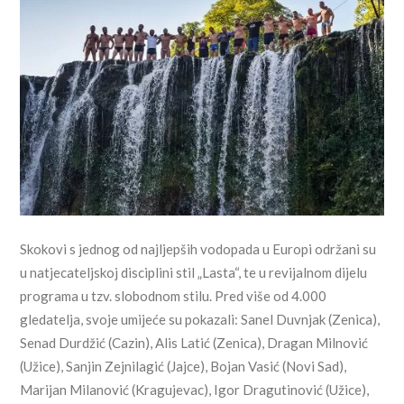
Skokovi s jednog od najljepših vodopada u Europi održani su
u natjecateljskoj disciplini stil „Lasta“, te u revijalnom dijelu
programa u tzv. slobodnom stilu. Pred više od 4.000
gledatelja, svoje umijeće su pokazali: Sanel Duvnjak (Zenica),
Senad Durdžić (Cazin), Alis Latić (Zenica), Dragan Milnović
(Užice), Sanjin Zejnilagić (Jajce), Bojan Vasić (Novi Sad),
Marijan Milanović (Kragujevac), Igor Dragutinović (Užice),