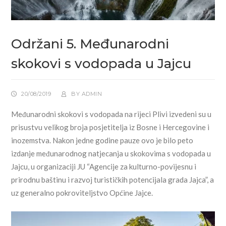
Održani 5. Međunarodni
skokovi s vodopada u Jajcu
20/08/2019
BY
ADMIN
Međunarodni skokovi s vodopada na rijeci Plivi izvedeni su u
prisustvu velikog broja posjetitelja iz Bosne i Hercegovine i
inozemstva. Nakon jedne godine pauze ovo je bilo peto
izdanje međunarodnog natjecanja u skokovima s vodopada u
Jajcu, u organizaciji JU “Agencije za kulturno-povijesnu i
prirodnu baštinu i razvoj turističkih potencijala grada Jajca”, a
uz generalno pokroviteljstvo Općine Jajce.