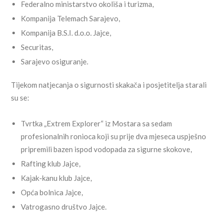
Federalno ministarstvo okoliša i turizma,
Kompanija Telemach Sarajevo,
Kompanija B.S.I. d.o.o. Jajce,
Securitas,
Sarajevo osiguranje.
Tijekom natjecanja o sigurnosti skakača i posjetitelja starali
su se:
Tvrtka „Extrem Explorer“ iz Mostara sa sedam
profesionalnih ronioca koji su prije dva mjeseca uspješno
pripremili bazen ispod vodopada za sigurne skokove,
Rafting klub Jajce,
Kajak-kanu klub Jajce,
Opća bolnica Jajce,
Vatrogasno društvo Jajce.