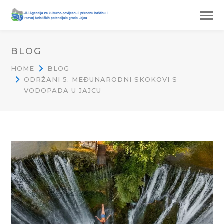
BLOG
HOME
BLOG
ODRŽANI 5. MEĐUNARODNI SKOKOVI S
VODOPADA U JAJCU