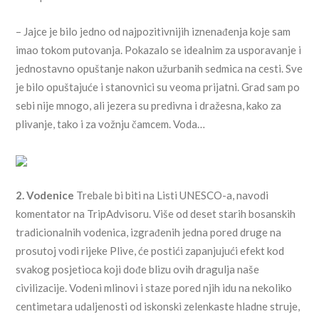
– Jajce je bilo jedno od najpozitivnijih iznenađenja koje sam
imao tokom putovanja. Pokazalo se idealnim za usporavanje i
jednostavno opuštanje nakon užurbanih sedmica na cesti. Sve
je bilo opuštajuće i stanovnici su veoma prijatni. Grad sam po
sebi nije mnogo, ali jezera su predivna i dražesna, kako za
plivanje, tako i za vožnju čamcem. Voda…
2. Vodenice
Trebale bi biti na Listi UNESCO-a, navodi
komentator na TripAdvisoru. Više od deset starih bosanskih
tradicionalnih vodenica, izgrađenih jedna pored druge na
prosutoj vodi rijeke Plive, će postići zapanjujući efekt kod
svakog posjetioca koji dođe blizu ovih dragulja naše
civilizacije. Vodeni mlinovi i staze pored njih idu na nekoliko
centimetara udaljenosti od iskonski zelenkaste hladne struje,