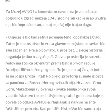
Za Muzej AVNOJ-a komentator navodi da je znao šta se
dogodilo u zgradi muzeja 1943. godine, ali kad je ušao unutra
nije bio impresioniran, ali taj osjećaj nije trajao dugo.
– Osjećaj je bio kao šetnja po napuštenoj općinskoj zgradi.
Zatim je kustos otvorio vrata glavne muzejske postavke i bio
sam zapanjen. Priča o povratku u prošlost. Osjećaj historije i
događaja je skoro zagušujući. Glavna prostorija je zauzeta
redovima stolica okrenutim prema bini; u prvom redu je
fotelja prilično kućnog izgleda. Tu je sjedio taj Čovjek (misli
se na Jospa Broza Tita)! Po cijeloj prostoriji su male izložbe
sa panoima za Bosnu i Hercegovinu, Srbiju, Hrvatsku, Crnu
Goru, Makedoniju i Sloveniju – svaka zemlja priča svoje
vlastito iskustvo tokom II. Svjetskog rata i godinama koje su
dovele do odluka AVNOJ-a. Naglasak je najviše na anti-
fašističkom pokretu. Kao politički historičar bio sam u raju –