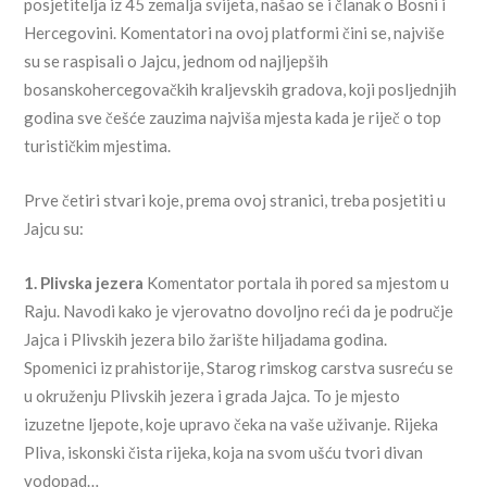
posjetitelja iz 45 zemalja svijeta, našao se i članak o Bosni i
Hercegovini. Komentatori na ovoj platformi čini se, najviše
su se raspisali o Jajcu, jednom od najljepših
bosanskohercegovačkih kraljevskih gradova, koji posljednjih
godina sve češće zauzima najviša mjesta kada je riječ o top
turističkim mjestima.
Prve četiri stvari koje, prema ovoj stranici, treba posjetiti u
Jajcu su:
1. Plivska jezera
Komentator portala ih pored sa mjestom u
Raju. Navodi kako je vjerovatno dovoljno reći da je područje
Jajca i Plivskih jezera bilo žarište hiljadama godina.
Spomenici iz prahistorije, Starog rimskog carstva susreću se
u okruženju Plivskih jezera i grada Jajca. To je mjesto
izuzetne ljepote, koje upravo čeka na vaše uživanje. Rijeka
Pliva, iskonski čista rijeka, koja na svom ušću tvori divan
vodopad…