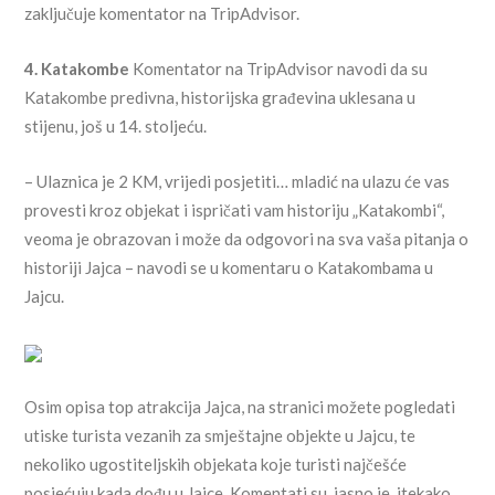
zaključuje komentator na TripAdvisor.
4. Katakombe
Komentator na TripAdvisor navodi da su
Katakombe predivna, historijska građevina uklesana u
stijenu, još u 14. stoljeću.
– Ulaznica je 2 KM, vrijedi posjetiti… mladić na ulazu će vas
provesti kroz objekat i ispričati vam historiju „Katakombi“,
veoma je obrazovan i može da odgovori na sva vaša pitanja o
historiji Jajca – navodi se u komentaru o Katakombama u
Jajcu.
Osim opisa top atrakcija Jajca, na stranici možete pogledati
utiske turista vezanih za smještajne objekte u Jajcu, te
nekoliko ugostiteljskih objekata koje turisti najčešće
posjećuju kada dođu u Jajce. Komentati su, jasno je, itekako