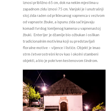
iznosi približno 65 cm, dok na nekim mjestima u
zapadnom zidu iznosi 75 cm. Vanjski je i unutrašnji
sloj zida rađen od priklesanog vapnenca s vezivom
od vapnaste žbuke, a ispunu zida sačinjavaju
komadi tvrdog lomljenog kamena u vapnenastoj
žbuki. Enterijer je džamije bio ožbukan i oslikan
tradicionalnim motivima koji su predstavljali
floralne motive – vijence i listiće. Objekt je imao
strm četverostrešni krov kao i okolni stambeni
objekti, a bio je pokriven kestenovom šindrom.