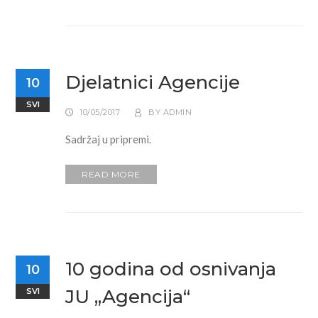
Djelatnici Agencije
10
SVI
10/05/2017
BY
ADMIN
Sadržaj u pripremi.
READ MORE
10 godina od osnivanja
10
JU „Agencija“
SVI