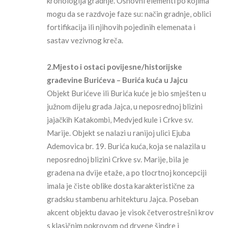
kronologija gradnje. Osnovni elementi po kojima
mogu da se razdvoje faze su: način gradnje, oblici
fortifikacija ili njihovih pojedinih elemenata i
sastav vezivnog kreča.
2.Mjesto i ostaci povijesne/historijske
građevine Burićeva – Burića kuća u Jajcu
Objekt Burićeve ili Burića kuće je bio smješten u
južnom dijelu grada Jajca, u neposrednoj blizini
jajačkih Katakombi, Medvjed kule i Crkve sv.
Marije. Objekt se nalazi u ranijoj ulici Ejuba
Ademovica br. 19. Burića kuća, koja se nalazila u
neposrednoj blizini Crkve sv. Marije, bila je
građena na dvije etaže, a po tlocrtnoj koncepciji
imala je čiste oblike dosta karakteristične za
gradsku stambenu arhitekturu Jajca. Poseban
akcent objektu davao je visok četverostrešni krov
s klasičnim pokrovom od drvene šindre i