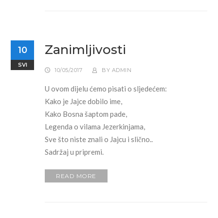
Zanimljivosti
10
SVI
10/05/2017
BY
ADMIN
U ovom dijelu ćemo pisati o sljedećem:
Kako je Jajce dobilo ime,
Kako Bosna šaptom pade,
Legenda o vilama Jezerkinjama,
Sve što niste znali o Jajcu i slično..
Sadržaj u pripremi.
READ MORE