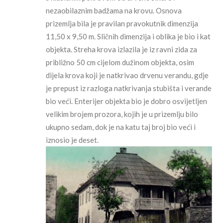
nezaobilaznim badžama na krovu. Osnova
prizemlja bila je pravilan pravokutnik dimenzija
11,50 x 9,50 m. Sličnih dimenzija i oblika je bio i kat
objekta. Streha krova izlazila je iz ravni zida za
približno 50 cm cijelom dužinom objekta, osim
dijela krova koji je natkrivao drvenu verandu, gdje
je prepust iz razloga natkrivanja stubišta i verande
bio veći. Enterijer objekta bio je dobro osvijetljen
velikim brojem prozora, kojih je u prizemlju bilo
ukupno sedam, dok je na katu taj broj bio veći i
iznosio je deset.