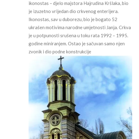
ikonostas – djelo majstora Hajrudina Kršlaka, bio
je izuzetno vrijedan dio crkvenog enterijera.
Ikonostas, sav u duborezu, bio je bogato 52
ukrašen motivima narodne umjetnosti Janja. Crkva
je u potpunosti srušena u toku rata 1992 – 1995.
godine miniranjem. Ostao je sačuvan samo njen
zvonik i dio podne konstrukcije