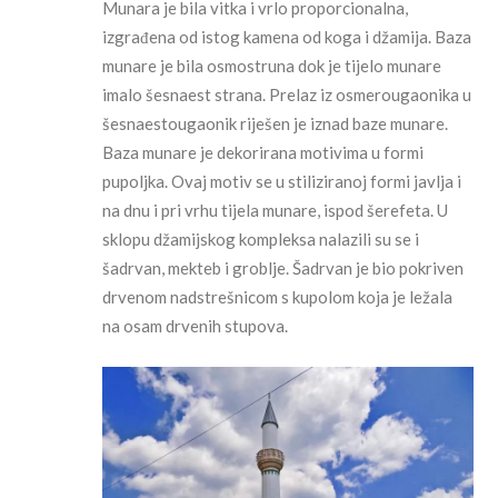
Munara je bila vitka i vrlo proporcionalna,
izgrađena od istog kamena od koga i džamija. Baza
munare je bila osmostruna dok je tijelo munare
imalo šesnaest strana. Prelaz iz osmerougaonika u
šesnaestougaonik riješen je iznad baze munare.
Baza munare je dekorirana motivima u formi
pupoljka. Ovaj motiv se u stiliziranoj formi javlja i
na dnu i pri vrhu tijela munare, ispod šerefeta. U
sklopu džamijskog kompleksa nalazili su se i
šadrvan, mekteb i groblje. Šadrvan je bio pokriven
drvenom nadstrešnicom s kupolom koja je ležala
na osam drvenih stupova.