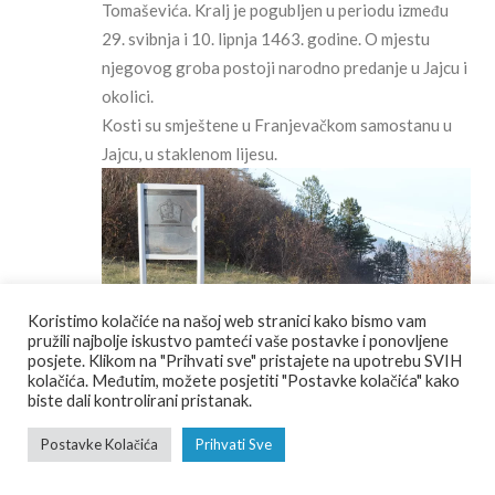
Tomaševića. Kralj je pogubljen u periodu između
29. svibnja i 10. lipnja 1463. godine. O mjestu
njegovog groba postoji narodno predanje u Jajcu i
okolici.
Kosti su smještene u Franjevačkom samostanu u
Jajcu, u staklenom lijesu.
Koristimo kolačiće na našoj web stranici kako bismo vam
pružili najbolje iskustvo pamteći vaše postavke i ponovljene
posjete. Klikom na "Prihvati sve" pristajete na upotrebu SVIH
kolačića. Međutim, možete posjetiti "Postavke kolačića" kako
biste dali kontrolirani pristanak.
10.Historijsko/povijesno gradsko područje Jajca
Postavke Kolačića
Prihvati Sve
Povijesno gradsko područje Jajca čini prostorno i