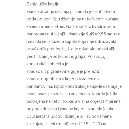
Banjalučku kapiju.
Esme Sultanije džamija pripadala je centralnom
potkupolnom tipu džamije, sa natkrivenim sofama i
kamenim minaretom. Nad približno kvadratnom
osnovom unutrašnjih dimenzija 9,49×9,55 metara
nalazila se izdužena kupola koja nije odražavala
pravi oblik polulopte, što je odvajalo od ostalih
većih džamija potkupolnog tipa. Po svojoj
konstrukciji objekta je
spadao u tip građevine gdje je prelaz iz
kvadratnog oblika u kupolu izveden na
pandantivima. Ispod konstrukcije kupole džamija je
imala osam prozora s tranzenama. Kupola je bila
oslonjena na četiri točke, a visina objekta mjerena
od poda do vrha tjemena kupole iznosila je oko
13,0 metara. Zidovi džamije bili su od kamena
krečnjaka i sedre debljine od 118 – 120 cm.