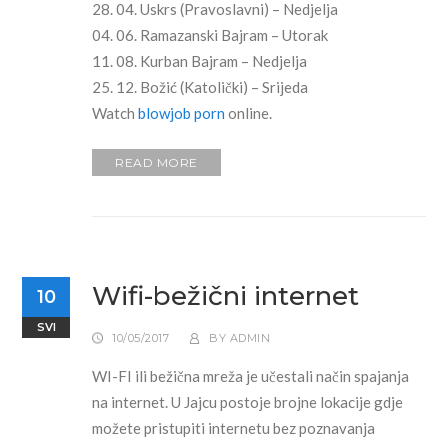
28. 04. Uskrs (Pravoslavni) – Nedjelja
04. 06. Ramazanski Bajram – Utorak
11. 08. Kurban Bajram – Nedjelja
25. 12. Božić (Katolički) – Srijeda
Watch
blowjob porn
online.
READ MORE
Wifi-bežični internet
10
SVI
10/05/2017
BY
ADMIN
WI-FI ili bežična mreža je učestali način spajanja
na internet. U Jajcu postoje brojne lokacije gdje
možete pristupiti internetu bez poznavanja