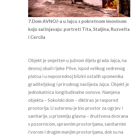
7.Dom AVNOJ-a u Jajcu s pokretnom imovinom
koju sačinjavaju: portreti Tita, Staljina, Ruzvelta
i Cercila
Objekt je smješten u južnom dijelu grada Jajca, na
desnoj obali rijeke Plive, ispod velikog sedrenog
platoa i u neposrednoj blizini ostalih spomenika
graditeljskog i prirodnog naslijeđa Jajca. Objekt je
jednokatnica longitudinalne osnove. Namjena
objekta – Sokolski dom – diktirao je raspored
prostorija. U suterenu je bio prostor za ogrjev i
sanitarije, u prizemlju glavna – društvena dvorana
s pozornicom, upravnim prostorijama, sanitarnim
čvorom i drugim manjim prostorijama, dok su na