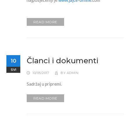
najposjećeniji je
www.jajce-online.
com
READ MORE
Članci i dokumenti
10
SVI
10/05/2017
BY
ADMIN
Sadržaj u pripremi.
READ MORE