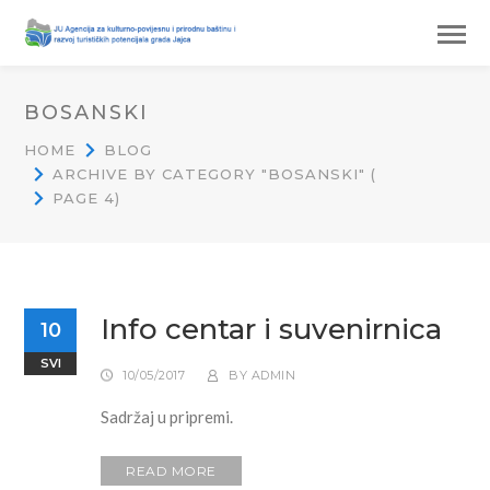
BOSANSKI
HOME
BLOG
ARCHIVE BY CATEGORY "BOSANSKI"
(
PAGE 4
)
Info centar i suvenirnica
10
SVI
10/05/2017
BY
ADMIN
Sadržaj u pripremi.
READ MORE