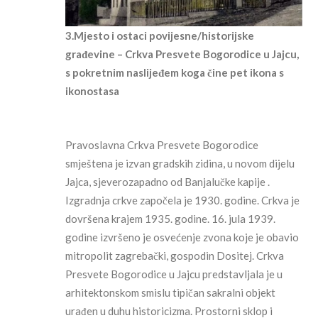
3.Mjesto i ostaci povijesne/historijske
građevine – Crkva Presvete Bogorodice u Jajcu,
s pokretnim naslijeđem koga čine pet ikona s
ikonostasa
Pravoslavna Crkva Presvete Bogorodice
smještena je izvan gradskih zidina, u novom dijelu
Jajca, sjeverozapadno od Banjalučke kapije .
Izgradnja crkve započela je 1930. godine. Crkva je
dovršena krajem 1935. godine. 16. jula 1939.
godine izvršeno je osvećenje zvona koje je obavio
mitropolit zagrebački, gospodin Dositej. Crkva
Presvete Bogorodice u Jajcu predstavljala je u
arhitektonskom smislu tipičan sakralni objekt
urađen u duhu historicizma. Prostorni sklop i