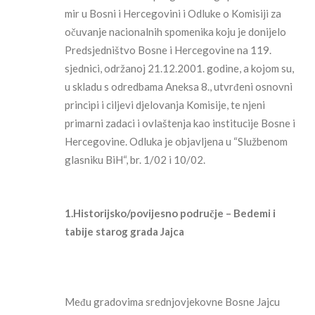
mir u Bosni i Hercegovini i Odluke o Komisiji za
očuvanje nacionalnih spomenika koju je donijelo
Predsjedništvo Bosne i Hercegovine na 119.
sjednici, održanoj 21.12.2001. godine, a kojom su,
u skladu s odredbama Aneksa 8., utvrđeni osnovni
principi i ciljevi djelovanja Komisije, te njeni
primarni zadaci i ovlaštenja kao institucije Bosne i
Hercegovine. Odluka je objavljena u “Službenom
glasniku BiH“, br. 1/02 i 10/02.
1.Historijsko/povijesno područje – Bedemi i
tabije starog grada Jajca
Među gradovima srednjovjekovne Bosne Jajcu