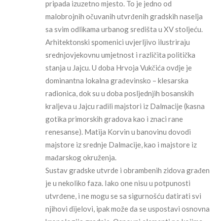
pripada izuzetno mjesto. To je jedno od
malobrojnih očuvanih utvrđenih gradskih naselja
sa svim odlikama urbanog središta u XV stoljeću.
Arhitektonski spomenici uvjerljivo ilustriraju
srednjovjekovnu umjetnost i različita politička
stanja u Jajcu. U doba Hrvoja Vukčića ovdje je
dominantna lokalna građevinsko – klesarska
radionica, dok su u doba posljednjih bosanskih
kraljeva u Jajcu radili majstori iz Dalmacije (kasna
gotika primorskih gradova kao i znaci rane
renesanse). Matija Korvin u banovinu dovodi
majstore iz srednje Dalmacije, kao i majstore iz
mađarskog okruženja.
Sustav gradske utvrde i obrambenih zidova građen
je u nekoliko faza. Iako one nisu u potpunosti
utvrđene, i ne mogu se sa sigurnošću datirati svi
njihovi dijelovi, ipak može da se uspostavi osnovna