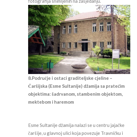
fotografija snimljenih na zasjedanju.
8.Područje i ostaci graditeljske cjeline –
Čaršijska (Esme Sultanije) džamija sa pratećim
objektima: šadrvanom, stambenim objektom,
mektebom i haremom
Esme Sultanije džamija nalazi se u centru jajačke
čaršije, u glavnoj ulici koja povezuje Travničku i