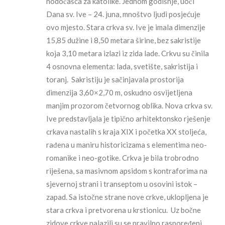
hodočašća za katolike. Jednom godišnje, uoči
Dana sv. Ive – 24. juna, mnoštvo ljudi posjećuje
ovo mjesto. Stara crkva sv. Ive je imala dimenzije
15,85 dužine i 8,50 metara širine, bez sakristije
koja 3,10 metara izlazi iz zida lade. Crkvu su činila
4 osnovna elementa: lada, svetište, sakristija i
toranj. Sakristiju je sačinjavala prostorija
dimenzija 3,60×2,70 m, oskudno osvijetljena
manjim prozorom četvornog oblika. Nova crkva sv.
Ive predstavljala je tipično arhitektonsko rješenje
crkava nastalih s kraja XIX i početka XX stoljeća,
rađena u maniru historicizama s elementima neo-
romanike i neo-gotike. Crkva je bila trobrodno
riješena, sa masivnom apsidom s kontraforima na
sjevernoj strani i transeptom u osovini istok –
zapad. Sa istočne strane nove crkve, uklopljena je
stara crkva i pretvorena u krstionicu. Uz bočne
zidove crkve nalazili su se pravilno raspoređeni