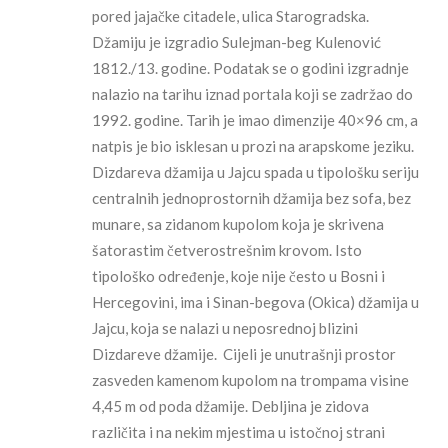
pored jajačke citadele, ulica Starogradska.
Džamiju je izgradio Sulejman-beg Kulenović
1812./13. godine. Podatak se o godini izgradnje
nalazio na tarihu iznad portala koji se zadržao do
1992. godine. Tarih je imao dimenzije 40×96 cm, a
natpis je bio isklesan u prozi na arapskome jeziku.
Dizdareva džamija u Jajcu spada u tipološku seriju
centralnih jednoprostornih džamija bez sofa, bez
munare, sa zidanom kupolom koja je skrivena
šatorastim četverostrešnim krovom. Isto
tipološko određenje, koje nije često u Bosni i
Hercegovini, ima i Sinan-begova (Okica) džamija u
Jajcu, koja se nalazi u neposrednoj blizini
Dizdareve džamije. Cijeli je unutrašnji prostor
zasveden kamenom kupolom na trompama visine
4,45 m od poda džamije. Debljina je zidova
različita i na nekim mjestima u istočnoj strani