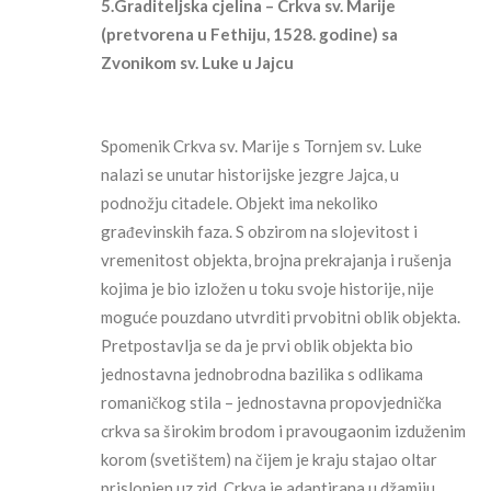
5.Graditeljska cjelina – Crkva sv. Marije
(pretvorena u Fethiju, 1528. godine) sa
Zvonikom sv. Luke u Jajcu
Spomenik Crkva sv. Marije s Tornjem sv. Luke
nalazi se unutar historijske jezgre Jajca, u
podnožju citadele. Objekt ima nekoliko
građevinskih faza. S obzirom na slojevitost i
vremenitost objekta, brojna prekrajanja i rušenja
kojima je bio izložen u toku svoje historije, nije
moguće pouzdano utvrditi prvobitni oblik objekta.
Pretpostavlja se da je prvi oblik objekta bio
jednostavna jednobrodna bazilika s odlikama
romaničkog stila – jednostavna propovjednička
crkva sa širokim brodom i pravougaonim izduženim
korom (svetištem) na čijem je kraju stajao oltar
prislonjen uz zid. Crkva je adaptirana u džamiju