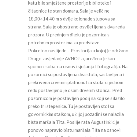
katu bile smještene prostorije biblioteke i
čitaonice te stan domara. Sala je veličine
18,00×14,40 m s dvije kolonade stupova sa
strana. Sala je obostrano osvijetljena s dva reda
prozora. U prednjem dijelu je pozornica s
potrebnim prostorima za predstave.
Pokretno naslijede – Prostorija u kojoj je održano
Drugo zasjedanje AVNOJ-a, uređena je kao
spomen-soba, na osnovi sjećanja i fotografija. Na
pozornici su postavljena dva stola, sastavljena i
prekrivena crvenim platnom. Iza stola, u jednom
redu postavljeno je osam drvenih stolica. Pred
pozornicom je postavljen podij na koji se silazilo
preko tri stepenice. Tu je postavljen stol sa
govorničkim stalkom, u čijoj pozadini se nalazila
bista maršala Tita. Poslije rata Augustinčić je
ponovo napravio bistu maršala Tita na osnovi