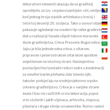
dekorativni elementi ukazuju da se graditelj
opredijelio za tzv. «srpskovizantijski» stil, omiljen
kod jednog broja srpskih arhitekata u trećoj i
četvrtoj deceniji 20. stoljeća. Tako u osnovi objekt
pokazuje ugledanje na svedeni tip raške gradevine,
dok u realizaciji fasada slijedi tokove moravske
škole graditeljstva. Crkva Presvete Bogorodice u
Jajcu je bila jednobrodna crkva, s oltarom,
pripravom i peterostrukom oltarskom apsidom
smještenom na istočnoj strani. Naizmjenično
postavljeni horizontalni redovi sedre u kombinaciji
sa omalterisanim plohama zida između njih,
također podsjećaju na srednjovjekovno srpsko
crkveno graditeljstvo. Crkva je s vanjske strane
imala čitav niz različitih vrsta dekoracija, poput
vrlo složenih i jakih vijenaca, arhivolta, stupova,
pilastara i druge sitnije ornamentike. Ručno rađeni