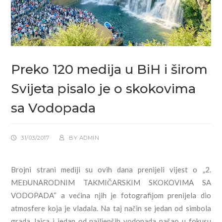
Preko 120 medija u BiH i širom
Svijeta pisalo je o skokovima
sa Vodopada
31/03/2017
BY
ADMIN
Brojni strani mediji su ovih dana prenijeli vijest o „2.
MEĐUNARODNIM TAKMIČARSKIM SKOKOVIMA SA
VODOPADA“ a većina njih je fotografijom prenijela dio
atmosfere koja je vladala. Na taj način se jedan od simbola
grada Jajca i jedan od najljepših vodopada našao u fokusu