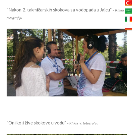
“Nakon 2. takmičarskih skokova sa vodopada u Jajcu”
–
Klikni na
fotografiju
“Oni koji žive skokove u vodu”
–
Klikni na fotografiju