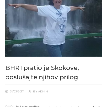
BHR1 pratio je Skokove,
poslušajte njihov prilog
31/03/2017
BY
ADMIN
BHR1 je i ove godine