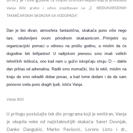
sa svojom stručnom ekipom koju je predvodila
Vanja Iličić pratio i uživo izvještavao sa
„2. MEĐUNARODNIH
TAKMIČARSKIH SKOKOVA SA VODOPADA“.
Dan je bio divan, atmosfera fantastična, skakača puno više nego
lani, oduševljeni ovom prirodnom skakaonicom…Primjetni su
organizacijski pomaci u odnosu na prošlu godinu, a mislim da će
dogodine biti brilijantno! U radijskom prenosu smo imali velikih
tehničkih teškoća, ono kad nam u gužvi iskopčaju struju 🙂 – dakle
dan prštao od adrenalina. Radili smo momački, što bi rekli, mislim na
kraju da smo odradili dobar posao, a kad tome dodam i da da sam
ponovno srela puno dragih ljudi, ističe Vanja.
Vanja Iličić
U prilogu poslušajte tek dio programa koji je emitiran, Vanja
je okupila neke od najistaknutijih skakača: Sanel Duvnjak,
Danko Dangubić, Marko Pavlović, Lorens Listo i dr.,