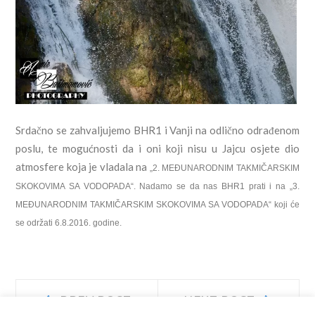
Srdačno se zahvaljujemo BHR1 i Vanji na odlično odrađenom
poslu, te mogućnosti da i oni koji nisu u Jajcu osjete dio
atmosfere koja je vladala na
„2. MEĐUNARODNIM TAKMIČARSKIM
SKOKOVIMA SA VODOPADA“. Nadamo se da nas BHR1 prati i na
„3.
MEĐUNARODNIM TAKMIČARSKIM SKOKOVIMA SA VODOPADA“ koji će
se održati 6.8.2016. godine.
Navigacija
Prev
Next
PREV POST
NEXT POST
post:
post: