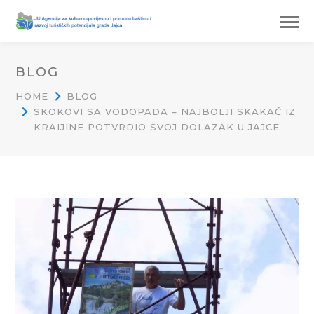
BLOG
HOME
BLOG
SKOKOVI SA VODOPADA – NAJBOLJI SKAKAČ IZ
KRAIJINE POTVRDIO SVOJ DOLAZAK U JAJCE