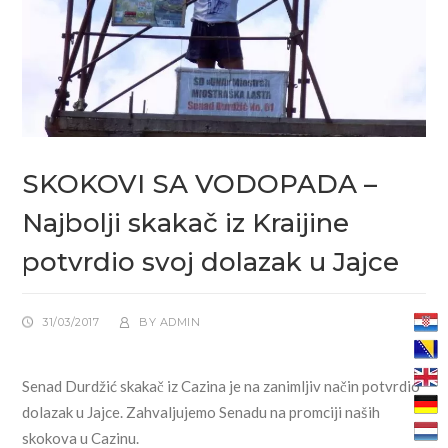
SKOKOVI SA VODOPADA –
Najbolji skakač iz Kraijine
potvrdio svoj dolazak u Jajce
31/03/2017
BY
ADMIN
Senad Durdžić skakač iz Cazina je na zanimljiv način potvrdio
dolazak u Jajce. Zahvaljujemo Senadu na promciji naših
skokova u Cazinu.