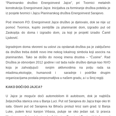
“Planinarsko društvo Energoinvest Jajce”, pri Tvornici metalnih
konstrukcija Energoinvest Jajce. Inicijativa za formiranje društva potekla je
iz posjete tvornici i Jajcu Planinarskog društva Energoinvest Sarajevo.
Pod imenom P.D. Energoinvest Jajce društvo je djelovalo, dok se nije uz
pomoć Tvornice, kupilo zemljište za planinarski dom, izgradio put od
Zaskoplja do doma i izgradio dom, za koji je projekt izradio Ćamil
Ljubović.
Izgradnjom doma stvoreni su uslovi za opstanak društva pa je zaključeno
da društvo treba dobiti novo ime nekog lokalnog simbola koji asocira na
planinarstvo. Tako se došlo do novog imena drustva – “Ćusine”. Rad
Društva je obnovljen 2012 godine i od tada naše društvo djeluje kao NVO
koja je zahvaljujući svojim aktivnostima na polju rada sa
mladima,ekologije, humanosti i saradnje i podrške drugim
organizacijama postala prepoznatljiva u našem gradu, a i u široj regiji.
KAKO DOĆI DO JAJCA?
U Jajce je moguće doći automobilom ili autobsom, dok je najbliža
željeznička stanica ona u Banja Luci. Put od Sarajeva do Jajca traje oko tri
sata. Glavni put od Sarajeva ka Bihaću prolazi kroz sam grad. Iz Banja
Luke, putem kroz kanjon Vrbasa, putuje se oko jedan sat. Iz pravca