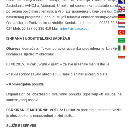
Zasjedanja AVNOJ-a, Vodopad. U neke od spomenika naplaćuje se ulaz
po veoma povoljnim cijenama, a Vi birate spomenike u koje ćete ući. Osim
navedenog programa u ponudi su još tematski obilasci: srednjovjekovno,
Osmansko, te Partizansko razdoblje. Kontakti: Info biro tel. 00387 30 654
027 Mob. 00 387 66 336 419 Mail.
info@visitjajce.com
ISHRANA I UGOSTITELJSKI SADRŽAJI
Obaveze domaćina:
Tokom boravka učesnika predviđena je kolektivna
ishrana sa sljedečim obrokom:
01.08.2015. Ručak ( vojnički grah) – za sve učesnike manifestacije
Posuđe i pribor za jelo obezbjeđuju sami planinari (učesnici sleta)
– Komercijalna ponuda
Organizator će obezbijediti kvalitetnu ponudu ugostiteljskih usluga na
komercijalnoj osnovi.
PARKIRANJE MOTORNIH VOZILA:
Prostor za parkiranje motornih vozila
je obezbijeđen u neposrednoj blizini sletišta
SLUŽBE I SERVISI