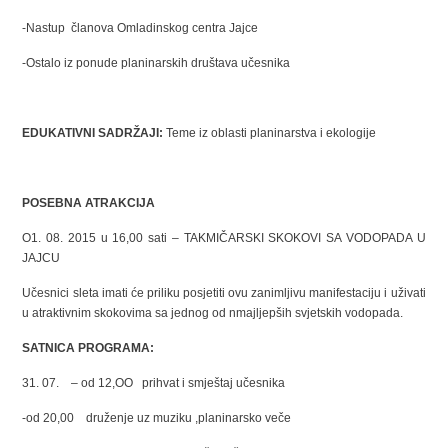
-Nastup članova Omladinskog centra Jajce
-Ostalo iz ponude planinarskih društava učesnika
EDUKATIVNI SADRŽAJI:
Teme iz oblasti planinarstva i ekologije
POSEBNA ATRAKCIJA
O1. 08. 2015 u 16,00 sati – TAKMIČARSKI SKOKOVI SA VODOPADA U
JAJCU
Učesnici sleta imati će priliku posjetiti ovu zanimljivu manifestaciju i uživati
u atraktivnim skokovima sa jednog od nmajljepših svjetskih vodopada.
SATNICA PROGRAMA:
31. 07. – od 12,OO prihvat i smještaj učesnika
-od 20,00 druženje uz muziku ,planinarsko veče