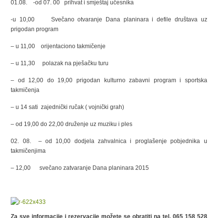
01.08. -od 07. 00 prihvat i smještaj učesnika
-u 10,00 Svečano otvaranje Dana planinara i defile društava uz
prigodan program
– u 11,00 orijentaciono takmičenje
– u 11,30 polazak na pješačku turu
– od 12,00 do 19,00 prigodan kulturno zabavni program i sportska
takmičenja
– u 14 sati zajednički ručak ( vojnički grah)
– od 19,00 do 22,00 druženje uz muziku i ples
02. 08. – od 10,00 dodjela zahvalnica i proglašenje pobjednika u
takmičenjima
– 12,00 svečano zatvaranje Dana planinara 2015
Za sve informacije i rezervacije možete se obratiti na tel. 065 158 528