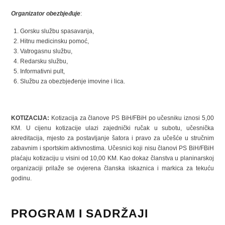
Organizator obezbjeđuje
:
Gorsku službu spasavanja,
Hitnu medicinsku pomoć,
Vatrogasnu službu,
Redarsku službu,
Informativni pult,
Službu za obezbjeđenje imovine i lica.
KOTIZACIJA:
Kotizacija za članove PS BiH/FBiH po učesniku iznosi 5,00
KM. U cijenu kotizacije ulazi zajednički ručak u subotu, učesnička
akreditacija, mjesto za postavljanje šatora i pravo za učešće u stručnim
zabavnim i sportskim aktivnostima. Učesnici koji nisu članovi PS BiH/FBiH
plaćaju kotizaciju u visini od 10,00 KM. Kao dokaz članstva u planinarskoj
organizaciji prilaže se ovjerena članska iskaznica i markica za tekuću
godinu.
PROGRAM I SADRŽAJI