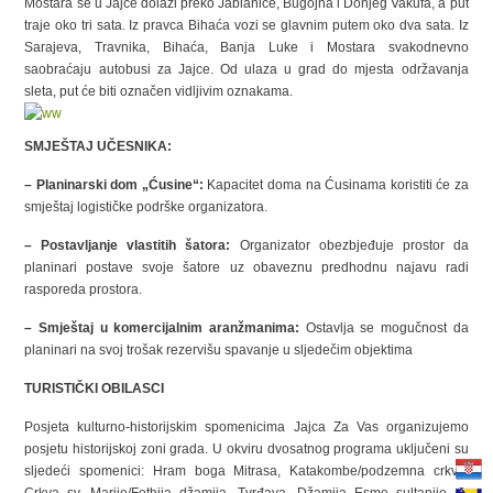
Mostara se u Jajce dolazi preko Jablanice, Bugojna i Donjeg Vakufa, a put
traje oko tri sata. Iz pravca Bihaća vozi se glavnim putem oko dva sata. Iz
Sarajeva, Travnika, Bihaća, Banja Luke i Mostara svakodnevno
saobraćaju autobusi za Jajce. Od ulaza u grad do mjesta održavanja
sleta, put će biti označen vidljivim oznakama.
SMJEŠTAJ UČESNIKA:
– Planinarski dom „Ćusine“:
Kapacitet doma na Ćusinama koristiti će za
smještaj logističke podrške organizatora.
– Postavljanje vlastitih šatora:
Organizator obezbjeđuje prostor da
planinari postave svoje šatore uz obaveznu predhodnu najavu radi
rasporeda prostora.
– Smještaj u komercijalnim aranžmanima:
Ostavlja se mogučnost da
planinari na svoj trošak rezervišu spavanje u sljedečim objektima
TURISTIČKI OBILASCI
Posjeta kulturno-historijskim spomenicima Jajca Za Vas organizujemo
posjetu historijskoj zoni grada. U okviru dvosatnog programa uključeni su
sljedeći spomenici: Hram boga Mitrasa, Katakombe/podzemna crkva,
Crkva sv. Marije/Fethija džamija, Tvrđava, Džamija Esme sultanije, 2.