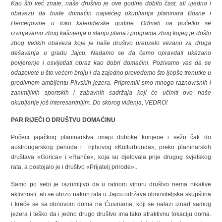
Kao što već znate, naše društvo je ove godine dobilo čast, ali ujedno i
obavezu da bude domaćin najvećeg okupljanja planinara Bosne i
Hercegovine u toku kalendarske godine. Odmah na početku se
izvinjavamo zbog kašnjenja u slanju plana i programa zbog kojeg je došlo
zbog velikih obaveza koje je naše društvo preuzelo vezano za druga
dešavanja u gradu Jajcu. Nadamo se da ćemo opravdati ukazano
povjerenje i osvijetlati obraz kao dobri domaćini. Pozivamo vas da se
odazovete u što većem broju i da zajedno provedemo što ljepše trenutke u
predivnom ambijentu Plivskih jezera. Pripremili smo mnogo raznovrsnih i
zanimljivih sportskih i zabavnih sadržaja koji će učiniti ovo naše
okupljanje još interesantnijim. Do skorog viđenja, VEDRO!
PAR RIJEČI O DRUŠTVU DOMAĆINU
Počeci jajačkog planinarstva imaju duboke korijene i sežu čak do
austrougarskog perioda i njihovog «Kulturbunda», preko planinarskih
društava «Gorica» i «Ranče», koja su djelovala prije drugog svjetskog
rata, a postojalo je i društvo «Prijatelj prirode»..
Samo po sebi je razumljivo da u ratnom vihoru društvo nema nikakve
aktivnosti, ali se ubrzo nakon rata u Jajcu održava obnoviteljska skupština
i kreće se sa obnovom doma na Ćusinama, koji se nalazi iznad samog
jezera i teško da i jedno drugo društvo ima tako atraktivnu lokaciju doma.