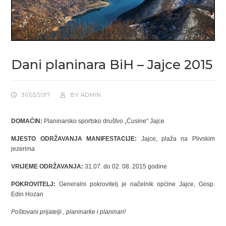
Dani planinara BiH – Jajce 2015
31/03/2017
BY
ADMIN
DOMAĆIN:
Planinarsko sportsko društvo „Ćusine“ Jajce
MJESTO ODRŽAVANJA MANIFESTACIJE:
Jajce, plaža na Plivskim
jezerima
VRIJEME ODRŽAVANJA:
31.07. do 02. 08. 2015 godine
POKROVITELJ:
Generalni pokrovitelj je načelnik općine Jajce, Gosp.
Edin Hozan
Poštovani prijatelji , planinarke i planinari!