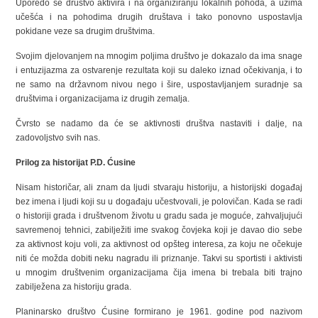
Uporedo se društvo aktivira i na organiziranju lokalnih pohoda, a uzima
učešća i na pohodima drugih društava i tako ponovno uspostavlja
pokidane veze sa drugim društvima.
Svojim djelovanjem na mnogim poljima društvo je dokazalo da ima snage
i entuzijazma za ostvarenje rezultata koji su daleko iznad očekivanja, i to
ne samo na državnom nivou nego i šire, uspostavljanjem suradnje sa
društvima i organizacijama iz drugih zemalja.
Čvrsto se nadamo da će se aktivnosti društva nastaviti i dalje, na
zadovoljstvo svih nas.
Prilog za historijat P.D. Ćusine
Nisam historičar, ali znam da ljudi stvaraju historiju, a historijski događaj
bez imena i ljudi koji su u događaju učestvovali, je polovičan. Kada se radi
o historiji grada i društvenom životu u gradu sada je moguće, zahvaljujući
savremenoj tehnici, zabilježiti ime svakog čovjeka koji je davao dio sebe
za aktivnost koju voli, za aktivnost od opšteg interesa, za koju ne očekuje
niti će možda dobiti neku nagradu ili priznanje. Takvi su sportisti i aktivisti
u mnogim društvenim organizacijama čija imena bi trebala biti trajno
zabilježena za historiju grada.
Planinarsko društvo Ćusine formirano je 1961. godine pod nazivom