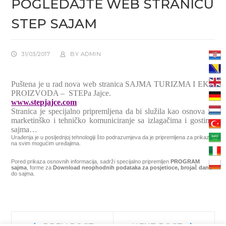
POGLEDAJTE WEB STRANICU
STEP SAJAM
31/03/2017
BY
ADMIN
Puštena je u rad nova web stranica SAJMA TURIZMA I EKO
PROIZVODA – STEPa Jajce.
www.stepjajce.com
Stranica je specijalno pripremljena da bi služila kao osnova za
marketinško i tehničko komuniciranje sa izlagačima i gostima
sajma…
Urađenja je u posljednjoj tehnologiji što podrazumjeva da je pripremljena za prikaz
na svim mogućim uređajima.
Pored prikaza osnovnih informacija, sadrži specijalno pripremljen
PROGRAM
sajma
, forme za
Download neophodnih podataka za posjetioce, brojač dana
do sajma.
Navigacija
Prev
Next