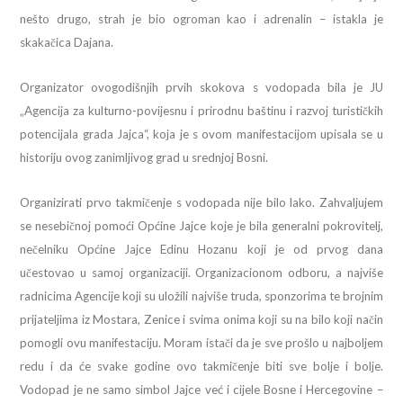
nešto drugo, strah je bio ogroman kao i adrenalin – istakla je
skakačica Dajana.
Organizator ovogodišnjih prvih skokova s vodopada bila je JU
„Agencija za kulturno-povijesnu i prirodnu baštinu i razvoj turističkih
potencijala grada Jajca“, koja je s ovom manifestacijom upisala se u
historiju ovog zanimljivog grad u srednjoj Bosni.
Organizirati prvo takmičenje s vodopada nije bilo lako. Zahvaljujem
se nesebičnoj pomoći Općine Jajce koje je bila generalni pokrovitelj,
nečelniku Općine Jajce Edinu Hozanu koji je od prvog dana
učestovao u samoj organizaciji. Organizacionom odboru, a najviše
radnicima Agencije koji su uložili najviše truda, sponzorima te brojnim
prijateljima iz Mostara, Zenice i svima onima koji su na bilo koji način
pomogli ovu manifestaciju. Moram istači da je sve prošlo u najboljem
redu i da će svake godine ovo takmičenje biti sve bolje i bolje.
Vodopad je ne samo simbol Jajce već i cijele Bosne i Hercegovine –