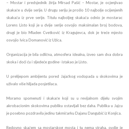
– Mostar i predsjednik žirija Mirsad Pašić – Mostar, je ocjenjivao
skakače u dvije serije. U drugu seriju je prošlo 10 najbolje ocijenjenih
skakača iz prve serije. Titulu najboljeg skakača odnio je mostarac
Lorens Listo koji je u dvije serije osvojio maksimalan broj bodova,
drugi je bio Mladen Cvetković iz Kragujevca, dok je treće mjesto
osvojio Ivica Domanović iz Užica.
Organizacija je bila odlična, atmosfera idealna, izveo sam dva dobra
skoka i doći ću i sljedeće godine- istakao je Listo.
U prelijepom ambijentu pored Jajačkog vodopada u skokovima je
uživalo više hiljada posjetilaca.
Moramo spomenuti i skakače koji su u revijalnom dijelu svojim
akrobacionim skokovima publiku ostavljali bez daha. Publika u Jajcu
je posebno pozdravila jedinu takmičarku Dajanu Dangubić iz Konjica.
Redovno skačem sa mostarskog mosta i tu nema straha, ovdje je