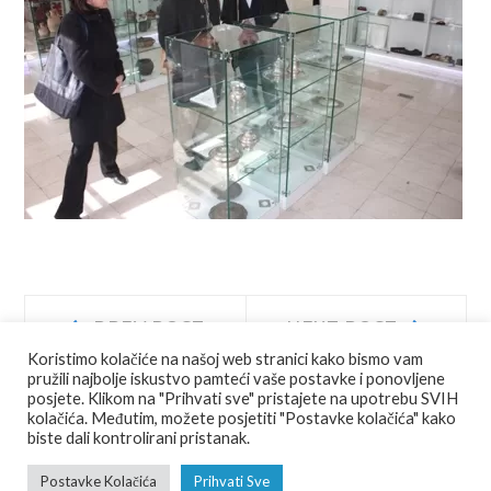
Navigacija
Prev
Next
PREV POST
NEXT POST
post:
post:
Koristimo kolačiće na našoj web stranici kako bismo vam
objava
pružili najbolje iskustvo pamteći vaše postavke i ponovljene
posjete. Klikom na "Prihvati sve" pristajete na upotrebu SVIH
kolačića. Međutim, možete posjetiti "Postavke kolačića" kako
biste dali kontrolirani pristanak.
© COPYRIGHT
JU AGENCIJA JAJCE
ALL RIGHTS RESERVED.
Postavke Kolačića
Prihvati Sve