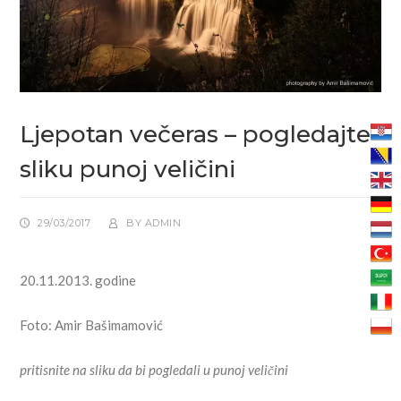
Ljepotan večeras – pogledajte
sliku punoj veličini
29/03/2017
BY
ADMIN
20.11.2013. godine
Foto: Amir Bašimamović
pritisnite na sliku da bi pogledali u punoj veličini