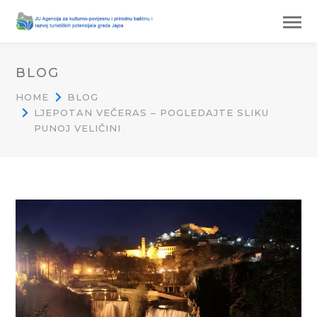
BLOG
HOME
BLOG
LJEPOTAN VEČERAS – POGLEDAJTE SLIKU
PUNOJ VELIČINI