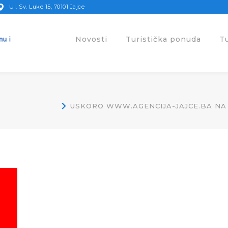
Ul. Sv. Luke 15, 70101 Jajce
Novosti
Turistička ponuda
T
USKORO WWW.AGENCIJA-JAJCE.BA NA 