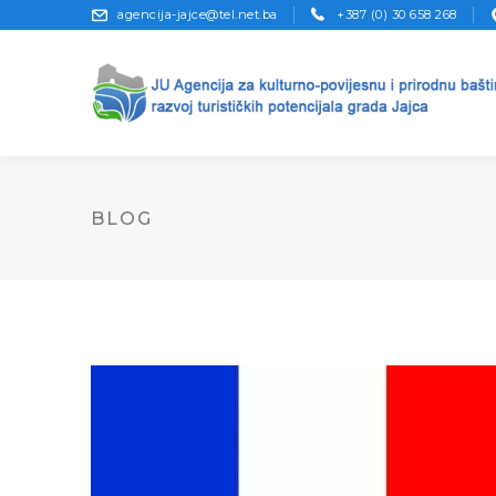
agencija-jajce@tel.net.ba
+387 (0) 30 658 268
BLOG