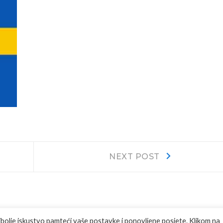
Next
NEXT POST
post:
jbolje iskustvo pamteći vaše postavke i ponovljene posjete. Klikom na