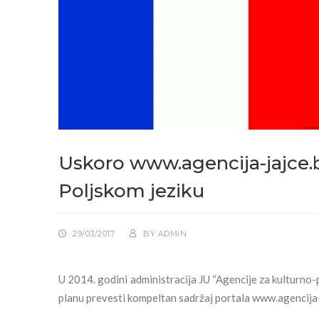
Uskoro www.agencija-jajce
Poljskom jeziku
29/03/2017
BY
ADMIN
U 2014. godini administracija JU “Agencije za kulturno-po
planu prevesti kompeltan sadržaj portala www.agencija-ja