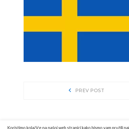
Navigacija
Prev
PREV POST
post:
objava
Koristimo kolačiće na našoj web stranici kako bismo vam pružili na