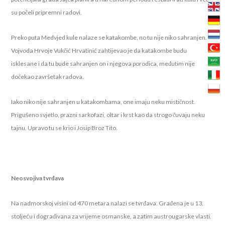
su počeli pripremni radovi.
Preko puta Medvjed kule nalaze se katakombe, no tu nije niko sahranjen.
Vojvoda Hrvoje Vukčić Hrvatinić zahtijevao je da katakombe budu
isklesane i da tu bude sahranjen on i njegova porodica, međutim nije
dočekao završetak radova.
Iako niko nije sahranjen u katakombama, one imaju neku mističnost.
Prigušeno svjetlo, prazni sarkofazi, oltar i krst kao da strogo čuvaju neku
tajnu. Upravo tu se krio i Josip Broz Tito.
Neosvojiva tvrđava
Na nadmorskoj visini od 470 metara nalazi se tvrđava. Građena je u 13.
stoljeću i dograđivana za vrijeme osmanske, a zatim austrougarske vlasti.