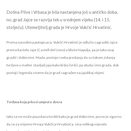
Dolina Plive i Vrbasa je bila nastanjena još u antičko doba,
no, grad Jajce se razvija tek u srednjem vijeku (14. i 15.
stoljeću). Utemeljitelj grada je Hrvoje Vukčić Hrvatinić.
Prema navodima putopisaca, Vukčić Hrvatinić je odlučio sagraditi Jajce
prema kastelu Jaje (Castell del Uovo) u blizini Napulja, pa je tako ovaj
gradić i dobio ime. Mada, postoje i neka predanja da su tokom zidanja
tvrđave u malter stavljali jaja kako bi bio čvršći, pa otuda i ime grada, dok
postoji i legenda o tome da je grad sagrađen na jajolikoj stijeni.
Tvrđava koja prkosi umjesto dvora
Iako se ne može pouzdano tvrditi kako je grad dobio ime, posve je sigurno
da se za vrijeme Hrvoja Vukčića Hrvatinića, sina velikog vojvode