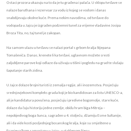
Ostaci prozora ukazuju na to da je tu građena i palača. U sklopu tvrđave se
nalaze baruthana i rezervoar za vodu iz kojeg se vodom i danas
snabdijevaju okolne kuće. Prema nekim navodima, od tvrđave do
vodopada u Jajcu je izgrađen podzemni tunel za vrijeme vladavine Josipa
Broza Tita, no, taj tunel je zakopan.
Na samom ulazu u tvrđavu se nalazi portal s grbom kralja Stjepana
Tomaševića. Danas, krenete li ka tvrđavi, uglavnom možete sresti
zaljubljene parove koji odlaze da uživaju u tišini i pogledu na grad te slušaju
šaputanje starih zidina.
U Jajce dolaze brojni turisti iz zemalja regije, ali i inozemstva. Posjećuju
srednjovjekovni kompleks grada koji je bio kandidovan za listu UNESCO-a,
ali je kandidatura povučena, posjećuju i predivne bogomolje, stare kuće,
dolaze da čuju historiju jedne zemlje, obiđu hram biga Mitreja –
nepobjedivog boga Sunca, sagrađen u 4. stoljeću, džamiju Esme Sultanije,
ali i da vide kosti posljednjeg bosanskog kralja, koje su smještene u
Franjevačkom samostanu u Jajcu, u staklenom lijesu.