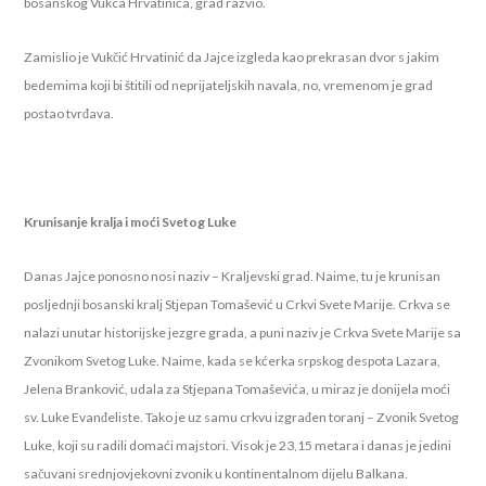
bosanskog Vukca Hrvatinića, grad razvio.
Zamislio je Vukčić Hrvatinić da Jajce izgleda kao prekrasan dvor s jakim
bedemima koji bi štitili od neprijateljskih navala, no, vremenom je grad
postao tvrđava.
Krunisanje kralja i moći Svetog Luke
Danas Jajce ponosno nosi naziv – Kraljevski grad. Naime, tu je krunisan
posljednji bosanski kralj Stjepan Tomašević u Crkvi Svete Marije. Crkva se
nalazi unutar historijske jezgre grada, a puni naziv je Crkva Svete Marije sa
Zvonikom Svetog Luke. Naime, kada se kćerka srpskog despota Lazara,
Jelena Branković, udala za Stjepana Tomaševića, u miraz je donijela moći
sv. Luke Evanđeliste. Tako je uz samu crkvu izgrađen toranj – Zvonik Svetog
Luke, koji su radili domaći majstori. Visok je 23,15 metara i danas je jedini
sačuvani srednjovjekovni zvonik u kontinentalnom dijelu Balkana.