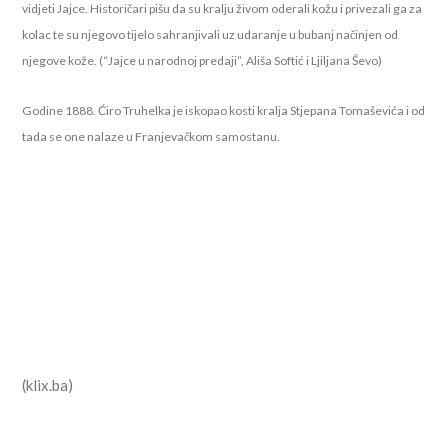
vidjeti Jajce. Historičari pišu da su kralju živom oderali kožu i privezali ga za
kolac te su njegovo tijelo sahranjivali uz udaranje u bubanj načinjen od
njegove kože. (“Jajce u narodnoj predaji”, Ališa Softić i Ljiljana Ševo)
Godine 1888. Ćiro Truhelka je iskopao kosti kralja Stjepana Tomaševića i od
tada se one nalaze u Franjevačkom samostanu.
(klix.ba)