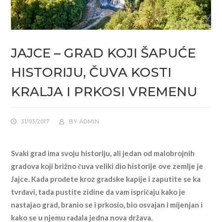
JAJCE – GRAD KOJI ŠAPUĆE
HISTORIJU, ČUVA KOSTI
KRALJA I PRKOSI VREMENU
31/03/2017
BY
ADMIN
Svaki grad ima svoju historiju, ali jedan od malobrojnih
gradova koji brižno čuva veliki dio historije ove zemlje je
Jajce. Kada prođete kroz gradske kapije i zaputite se ka
tvrđavi, tada pustite zidine da vam ispričaju kako je
nastajao grad, branio se i prkosio, bio osvajan i mijenjan i
kako se u njemu rađala jedna nova država.