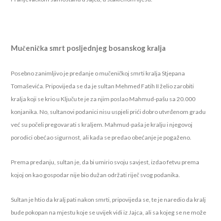
Mučenička smrt posljednjeg bosanskog kralja
Posebno zanimljivo je predanje o mučeničkoj smrti kralja Stjepana
Tomaševića. Pripovijeda se da je sultan Mehmed Fatih II želio zarobiti
kralja koji se krio u Ključu te je za njim poslao Mahmud-pašu sa 20.000
konjanika. No, sultanovi podanici nisu uspjeli prići dobro utvrđenom gradu
već su počeli pregovarati s kraljem. Mahmud-paša je kralju i njegovoj
porodici obećao sigurnost, ali kada se predao obećanje je pogaženo.
Prema predanju, sultan je, da bi umirio svoju savjest, izdao fetvu prema
kojoj on kao gospodar nije bio dužan održati riječ svog podanika.
Sultan je htio da kralj pati nakon smrti, pripovijeda se, te je naredio da kralj
bude pokopan na mjestu koje se uvijek vidi iz Jajca, ali sa kojeg se ne može