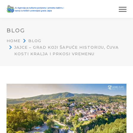
BLOG
HOME
BLOG
JAJCE – GRAD KOJI ŠAPUĆE HISTORIJU, ČUVA
KOSTI KRALJA I PRKOSI VREMENU