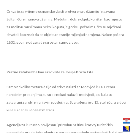
Crkva je za vrijeme osmanske vlasti pretvorena u džamiju i nazvana
Sultan-Sulejmanova džamija. Međutim, dok je objekt korišten kao mjesto
za molitvu muslimana nekoliko puta je gorio u požarima, što su mještani
shvatali kao znak da se objektu ne smije mijenjati namjena. Nakon požara
1832. godine od zgrade su ostali samo zidovi.
Prazne katakombe kao skrovište za Josipa Broza Tita
Samo nekoliko metara dalje od crkve nalazi se Medvjed kula. Prema
narodnim predanjima, tu su se nekad nalazili medvjedi, a u kulu su
zatvarani zarobljenici i svi neposlušnici. Sagrađena je u 15. stoljeću, a zidovi
kule su debeli i do šest metara.
Agencija za kulturno-povijesnu i prirodnu baštinu i razvoj turističkih
potencijala grada Jajca planira u narednom periodu restaurirati kulu i već