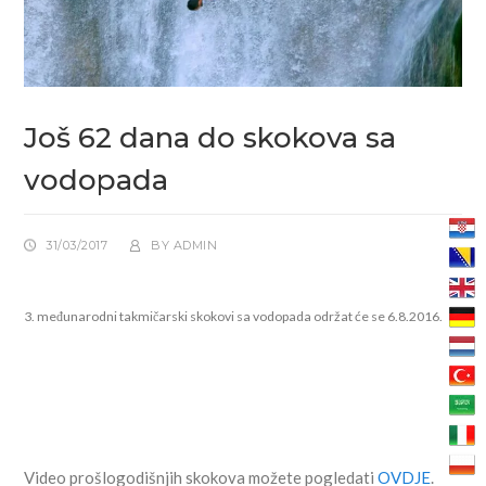
Još 62 dana do skokova sa
vodopada
31/03/2017
BY
ADMIN
3. međunarodni takmičarski skokovi sa vodopada održat će se 6.8.2016.
Video prošlogodišnjih skokova možete pogledati
OVDJE
.