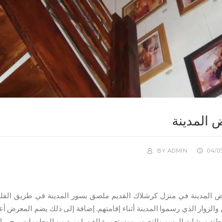
المدينة
BY
ADMIN
04/0
ض المدينة في منزل كرشلاك القديم ملصق بسور المدينة في طريق
القل.
 والزوار الذي رسموا المدينة أثناء إقامتهم
إضافة إلى ذلك يضم المعرض أعم
شطته ورشات
الرسم والتصوير
ومستعمرة الفن. لمزيد من المعلومات يرجى ا)