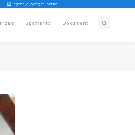
agencija-jajce@tel.net.ba
urizam
Spomenici
Dokumenti
G