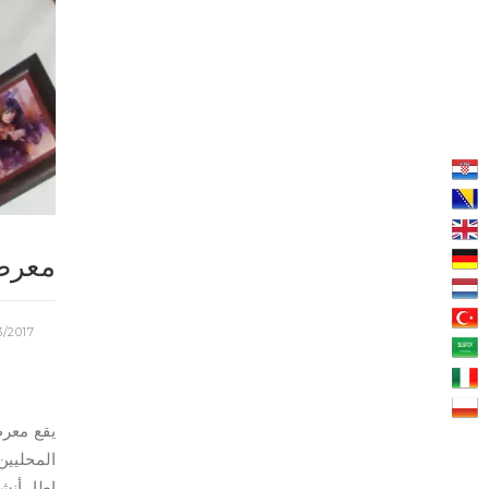
معرض 
3/2017
يقع معر
المحليين.
إطار أن