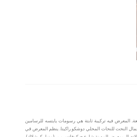
عة
المعرض
فيه تركيبة ثابتة هي
رسومات
يايتسه
للرسامين
ال النحت للنحات المحلي دوشكو راكيتا
. ينظم المعرض قي
لاتصال بمعرض المدينة شارع جيكوفاتس بـ.بـ. (منزل كرشلاك