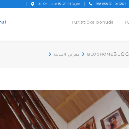
Ul. Sv. Luke 15, 70101 Jajce
+387 (0) 30 658 268
Turistička ponuda
T
BLO
معرض المدينة
BLOG
HOME