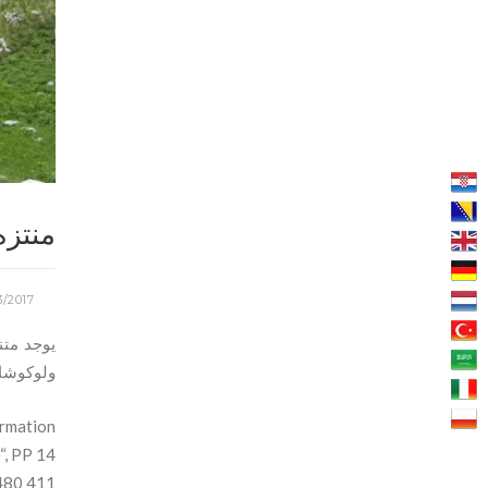
منتزه
3/2017
ولوكوشا.
rmation:
“, PP 14,
480 411,