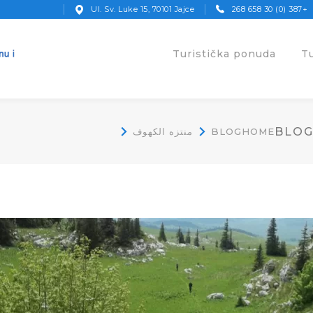
Ul. Sv. Luke 15, 70101 Jajce
+387 (0) 30 658 268
Turistička ponuda
T
BLO
منتزه الكهوف
BLOG
HOME