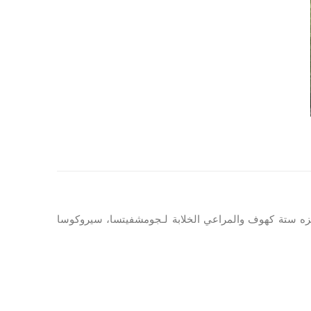
 دنولوتشكا الذي يبعد عن يايتسه 26 كم. يضم المتنزه ستة كهوف والمراعي الخلابة لـجومشفيتسا، سيروكوسا