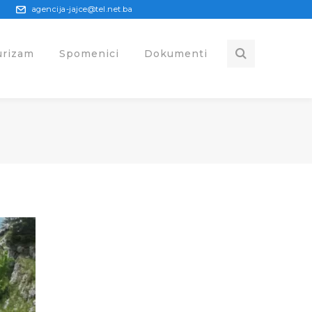
agencija-jajce@tel.net.ba
urizam
Spomenici
Dokumenti
G