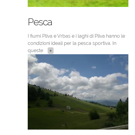
Pesca
I fiumi Pliva e Vrbas e i laghi di Pliva hanno le
condizioni ideali per la pesca sportiva. In
queste
+