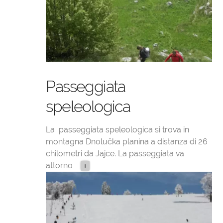
Passeggiata
speleologica
La passeggiata speleologica si trova in
montagna Dnolučka planina a distanza di 26
chilometri da Jajce. La passeggiata va
attorno
+