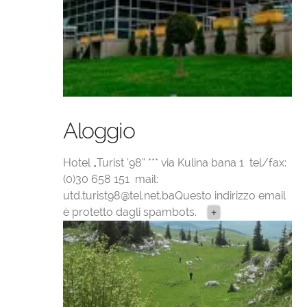
Aloggio
Hotel „Turist ‘98“ *** via Kulina bana 1 tel/fax:
(0)30 658 151 mail:
utd.turist98@tel.net.baQuesto
indirizzo email
è protetto dagli spambots.
+