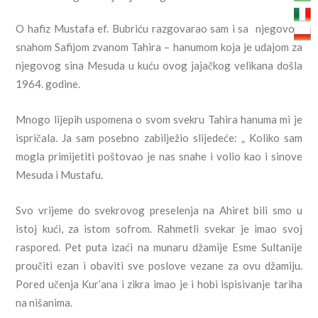
O hafiz Mustafa ef. Bubriću razgovarao sam i sa njegovom
snahom Safijom zvanom Tahira – hanumom koja je udajom za
njegovog sina Mesuda u kuću ovog jajačkog velikana došla
1964. godine.
Mnogo lijepih uspomena o svom svekru Tahira hanuma mi je
ispričala. Ja sam posebno zabilježio slijedeće: „ Koliko sam
mogla primijetiti poštovao je nas snahe i volio kao i sinove
Mesuda i Mustafu.
Svo vrijeme do svekrovog preselenja na Ahiret bili smo u
istoj kući, za istom sofrom. Rahmetli svekar je imao svoj
raspored. Pet puta izaći na munaru džamije Esme Sultanije
proučiti ezan i obaviti sve poslove vezane za ovu džamiju.
Pored učenja Kur
’
ana i zikra imao je i hobi ispisivanje tariha
na nišanima.