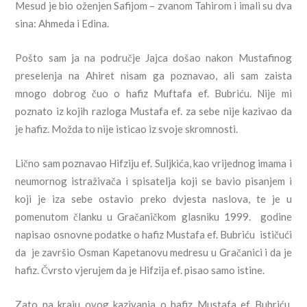
Mesud je bio oženjen Safijom – zvanom Tahirom i imali su dva
sina: Ahmeda i Edina.
Pošto sam ja na područje Jajca došao nakon Mustafinog
preselenja na Ahiret nisam ga poznavao, ali sam zaista
mnogo dobrog čuo o hafiz Muftafa ef. Bubriću. Nije mi
poznato iz kojih razloga Mustafa ef. za sebe nije kazivao da
je hafiz. Možda to nije isticao iz svoje skromnosti.
Lično sam poznavao Hifziju ef. Suljkića, kao vrijednog imama i
neumornog istraživača i spisatelja koji se bavio pisanjem i
koji je iza sebe ostavio preko dvjesta naslova, te je u
pomenutom članku u Gračaničkom glasniku 1999. godine
napisao osnovne podatke o hafiz Mustafa ef. Bubriću ističući
da je završio Osman Kapetanovu medresu u Gračanici i da je
hafiz. Čvrsto vjerujem da je Hifzija ef. pisao samo istine.
Zato na kraju ovog kazivanja o hafiz Mustafa ef Bubriću,