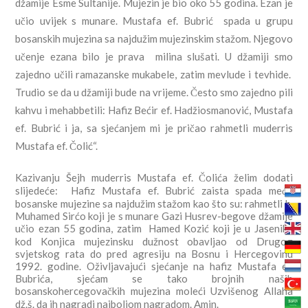
džamije Esme Sultanije. Mujezin je bio oko 55 godina. Ezan je
učio uvijek s munare. Mustafa ef. Bubrić spada u grupu
bosanskih mujezina sa najdužim mujezinskim stažom. Njegovo
učenje ezana bilo je prava milina slušati. U džamiji smo
zajedno učili ramazanske mukabele, zatim mevlude i tevhide.
Trudio se da u džamiji bude na vrijeme. Često smo zajedno pili
kahvu i mehabbetili: Hafiz Bećir ef. Hadžiosmanović, Mustafa
ef. Bubrić i ja, sa sjećanjem mi je pričao rahmetli muderris
Mustafa ef. Čolić“.
Kazivanju Šejh muderris Mustafa ef. Čolića želim dodati
slijedeće: Hafiz Mustafa ef. Bubrić zaista spada među
bosanske mujezine sa najdužim stažom kao što su: rahmetli h.
Muhamed Sirćo koji je s munare Gazi Husrev-begove džamije
učio ezan 55 godina, zatim Hamed Kozić koji je u Jaseniku
kod Konjica mujezinsku dužnost obavljao od Drugog
svjetskog rata do pred agresiju na Bosnu i Hercegovinu
1992. godine. Oživljavajući sjećanje na hafiz Mustafa ef.
Bubrića, sjećam se tako brojnih naših
bosanskohercegovačkih mujezina moleći Uzvišenog Allaha
dž.š. da ih nagradi najboljom nagradom. Amin.