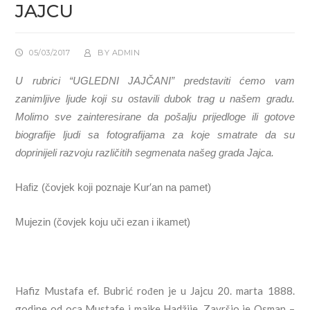
JAJCU
05/03/2017
BY
ADMIN
U rubrici “UGLEDNI JAJČANI” predstaviti ćemo vam
zanimljive ljude koji su ostavili dubok trag u našem gradu.
Molimo sve zainteresirane da pošalju prijedloge ili gotove
biografije ljudi sa fotografijama za koje smatrate da su
doprinijeli razvoju različitih segmenata našeg grada Jajca.
Hafiz (čovjek koji poznaje Kur′an na pamet)
Mujezin (čovjek koju uči ezan i ikamet)
Hafiz Mustafa ef. Bubrić rođen je u Jajcu 20. marta 1888.
godine od oca Mustafe i majke Hadžije. Završio je Osman –