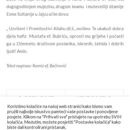
dugogodišnjem mujezinu, drugom imamu i mutevelliji džamije
Esme Sultanije u Jajcu učim dovu:
„ Uzvišeni i Premilostivi Allahu dž.š., molimo Te ukabuli dobra
djela hafiz Mustafa ef. Bubriću, oprosti mu grijehe i počasti
ga u Džennetu društvom poslanika, iskrenih, šehida i dobrih
ljudi! Amin.
Tekst napisao: Ramiz ef. Bećirović
Navigacija
Prev
Next
PREV POST
NEXT POST
post:
post:
Koristimo kolačiće na našoj web stranici kako bismo vam
objava
pružili najbolje iskustvo pamteći vaše postavke i ponovljene
posjete. Klikom na "Prihvati sve" pristajete na upotrebu SVIH
kolačića. Međutim, možete posjetiti "Postavke kolačića" kako
biste dali kontrolirani pristanak.