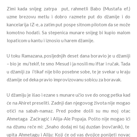
Zimi kada snijeg zatrpa put, rahmetli Babo (Mustafa ef.)
uzme brezovu metlu i dobro razmete put do džamije i do
kancelarija IZ-e, a zatim put pospe sitnom pilotom da se može
komotno hodati. Sa stepenica munare snijeg bi kupio malom
lopaticom u kantu i iznosio u harem džamije.
U toku Ramazana, posljednjih deset dana boravio je u džamiji
– bio je
mu’tekif
, te smo Mesud i ja nosili mu iftar i ručak. Tada
u džamiji za
i’tikaf
nije bilo posebne sobe, te je svekar u kraju
džamije od deka pravio improvizovanu sobicu za boravak.
U džamiju je išao i ezane s munare učio sve do onog petka kad
će na Ahiret preseliti. Zadnji dan njegovog života nije mogao
otići na sabah-namaz. Pred podne došli su mu moj otac
Ahmetaga Zaćiragić i Alija-Ale Popaja. Pošto nije mogao ići
na džumu reče mi: „Snaho dodaj mi taj đuzdan (novčanik), te
upita Ahmetagu i Aliju: Koji će od vas dvojice ponijeti novac