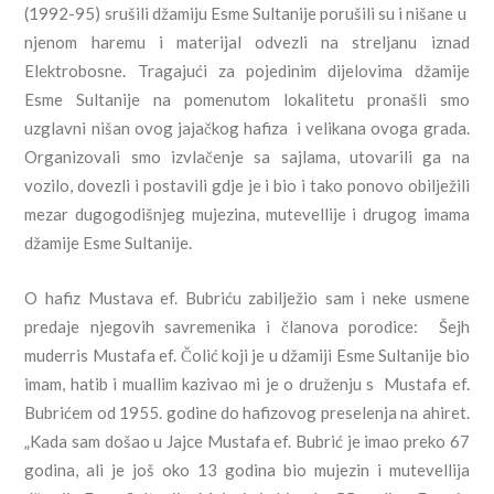
(1992-95) srušili džamiju Esme Sultanije porušili su i nišane u
njenom haremu i materijal odvezli na streljanu iznad
Elektrobosne. Tragajući za pojedinim dijelovima džamije
Esme Sultanije na pomenutom lokalitetu pronašli smo
uzglavni nišan ovog jajačkog hafiza i velikana ovoga grada.
Organizovali smo izvlačenje sa sajlama, utovarili ga na
vozilo, dovezli i postavili gdje je i bio i tako ponovo obilježili
mezar dugogodišnjeg mujezina, mutevellije i drugog imama
džamije Esme Sultanije.
O hafiz Mustava ef. Bubriću zabilježio sam i neke usmene
predaje njegovih savremenika i članova porodice: Šejh
muderris Mustafa ef. Čolić koji je u džamiji Esme Sultanije bio
imam, hatib i muallim kazivao mi je o druženju s Mustafa ef.
Bubrićem od 1955. godine do hafizovog preselenja na ahiret.
„Kada sam došao u Jajce Mustafa ef. Bubrić je imao preko 67
godina, ali je još oko 13 godina bio mujezin i mutevellija