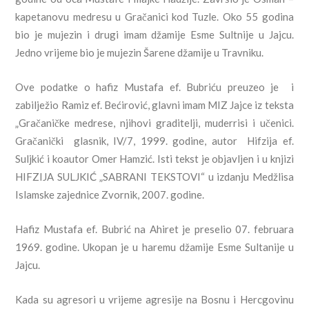
kapetanovu medresu u Gračanici kod Tuzle. Oko 55 godina
bio je mujezin i drugi imam džamije Esme Sultnije u Jajcu.
Jedno vrijeme bio je mujezin Šarene džamije u Travniku.
Ove podatke o hafiz Mustafa ef. Bubriću preuzeo je i
zabilježio Ramiz ef. Bećirović, glavni imam MIZ Jajce iz teksta
„Gračaničke medrese, njihovi graditelji, muderrisi i učenici.
Gračanički glasnik, IV/7, 1999. godine, autor Hifzija ef.
Suljkić i koautor Omer Hamzić. Isti tekst je objavljen i u knjizi
HIFZIJA SULJKIĆ „SABRANI TEKSTOVI“ u izdanju Medžlisa
Islamske zajednice Zvornik, 2007. godine.
Hafiz Mustafa ef. Bubrić na Ahiret je preselio 07. februara
1969. godine. Ukopan je u haremu džamije Esme Sultanije u
Jajcu.
Kada su agresori u vrijeme agresije na Bosnu i Hercgovinu