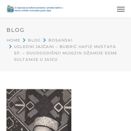
BLOG
HOME
BLOG
BOSANSKI
UGLEDNI JAJČANI – BUBRIĆ HAFIZ MUSTAFA
EF. – DUGOGODIŠNJI MUJEZIN DŽAMIJE ESME
SULTANIJE U JAJCU