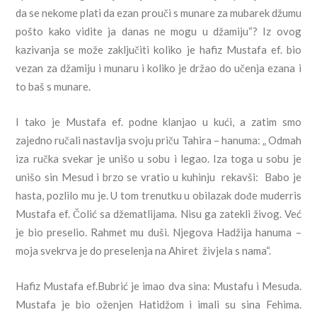
da se nekome plati da ezan prouči s munare za mubarek džumu
pošto kako vidite ja danas ne mogu u džamiju“? Iz ovog
kazivanja se može zaključiti koliko je hafiz Mustafa ef. bio
vezan za džamiju i munaru i koliko je držao do učenja ezana i
to baš s munare.
I tako je Mustafa ef. podne klanjao u kući, a zatim smo
zajedno ručali nastavlja svoju priču Tahira – hanuma: „ Odmah
iza ručka svekar je unišo u sobu i legao. Iza toga u sobu je
unišo sin Mesud i brzo se vratio u kuhinju rekavši: Babo je
hasta, pozlilo mu je. U tom trenutku u obilazak dođe muderris
Mustafa ef. Čolić sa džematlijama. Nisu ga zatekli živog. Već
je bio preselio. Rahmet mu duši. Njegova Hadžija hanuma –
moja svekrva je do preselenja na Ahiret živjela s nama“.
Hafiz Mustafa ef.Bubrić je imao dva sina: Mustafu i Mesuda.
Mustafa je bio oženjen Hatidžom i imali su sina Fehima.