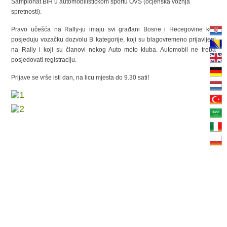
Šampionat BiH u automobilističkom sportu OVS (ocjenska vožnja
spretnosti).
Pravo učešća na Rally-ju imaju svi građani Bosne i Hecegovine koji
posjeduju vozačku dozvolu B kategorije, koji su blagovremeno prijavljeni
na Rally i koji su članovi nekog Auto moto kluba. Automobil ne treba
posjedovati re
gistraciju.
Prijave se vrše isti dan, na licu mjesta do 9.30 sati!