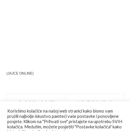
(JAJCE ONLINE)
Navigacija
Prev
Next
PREV POST
NEXT POST
post:
post:
Koristimo kolačiće na našoj web stranici kako bismo vam
objava
pružili najbolje iskustvo pamteći vaše postavke i ponovljene
posjete. Klikom na "Prihvati sve" pristajete na upotrebu SVIH
kolačića. Međutim, možete posjetiti "Postavke kolačića" kako