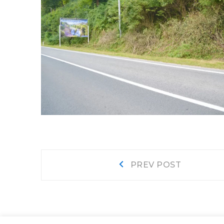
Navigacija
Prev
PREV POST
post:
objava