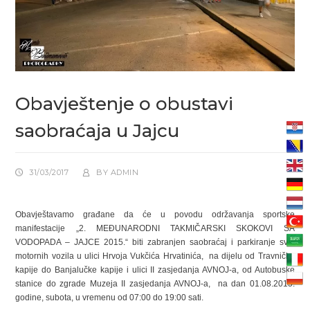
Obavještenje o obustavi
saobraćaja u Jajcu
31/03/2017
BY
ADMIN
Obavještavamo građane da će u povodu održavanja sportske
manifestacije „2. MEĐUNARODNI TAKMIČARSKI SKOKOVI SA
VODOPADA – JAJCE 2015.“ biti zabranjen saobraćaj i parkiranje svih
motornih vozila u ulici Hrvoja Vukčića Hrvatinića, na dijelu od Travničke
kapije do Banjalučke kapije i ulici II zasjedanja AVNOJ-a, od Autobuske
stanice do zgrade Muzeja II zasjedanja AVNOJ-a, na dan 01.08.2015.
godine, subota, u vremenu od 07:00 do 19:00 sati.