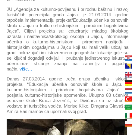
JU „Agencija za kulturno-povijesnu i prirodnu baštinu i razvoj
turističkih potencijala grada Jajca“ je 21.03.2014. godine
otpočela implementaciju projekta“Edukacija učenika osnovnih
škola u Jajcu o kulturno-historijskim i prirodnim bogatstvima
Jajca”. Ciljevi projekta su: educiranje mlađeg školskog
uzrasta i nastavnika/školskog osoblja u Jajcu, informiranje
učenika o kulturno-historijskom i prirodnom naslijeđu i
historijiskim događajima u Jajcu koji su imali veliki uticaj na
grad, pokazujući im istovremeno geografske lokacije gdje su
se ključni događaji odvijali i pružanje jedinstvenog iskustva
učenicima- sticanje znanja na zanimljiv i pogodan
način.
više…
Danas 27.03.2014. godine treča grupa učenika sklopu
projekta, “Edukacija učenika osnovnih škola u Jajcu o
kulturno-historijskim i prirodnim bogatstvima Jajca”, je
posjetila kulturno-historijske spomenike. Ukupno 83 učenika
osnovne škole Braća Jezerčić, iz Divićana su uz stručno
vodstvo tri turistička vodiča, Merise Kliko, Dragana Glavaša i
Amira Bašimamovića upoznali svoj grad.