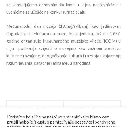
se zahvaljujemo osnovnim školama u Jajcu, nastavnicima i
učenicima za učešće na konkursu/natječaju.
Međunarodni dan muzeja (18.maj/svibanj), kao jedinstven
događaj za međunarodnu muzejsku zajednicu, još od 1977.
godine organizuje Međunarodno muzejsko vijeće (ICOM) u
cilju podizanja svijesti o muzejima kao važnom sredstvu
kulturne razmjene, obogaćivanja kultura i razvoja uzajamnog
razumijevanja, saradnje i mira među narodima.
Navigacija
Prev
Next
PREV POST
NEXT POST
post:
post:
Koristimo kolačiće na našoj web stranici kako bismo vam
objava
pružili najbolje iskustvo pamteći vaše postavke i ponovljene