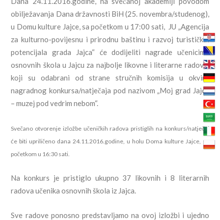
Dana 24.11.2016.godine, na svečanoj akademiji povodom
obilježavanja Dana državnosti BiH (25. novembra/studenog),
u Domu kulture Jajce, sa početkom u 17:00 sati, JU „Agencija
za kulturno-povijesnu i prirodnu baštinu i razvoj turističkih
potencijala grada Jajca“ će dodijeliti nagrade učenicima
osnovnih škola u Jajcu za najbolje likovne i literarne radove,
koji su odabrani od strane stručnih komisija u okviru
nagradnog konkursa/natječaja pod nazivom „Moj grad Jajce
– muzej pod vedrim nebom“.
Svečano otvorenje izložbe učeničkih radova pristiglih na konkurs/natječaj
će biti upriličeno dana 24.11.2016.godine, u holu Doma kulture Jajce, sa
početkom u 16:30 sati.
Na konkurs je pristiglo ukupno 37 likovnih i 8 literarnih
radova učenika osnovnih škola iz Jajca.
Sve radove ponosno predstavljamo na ovoj izložbi i ujedno