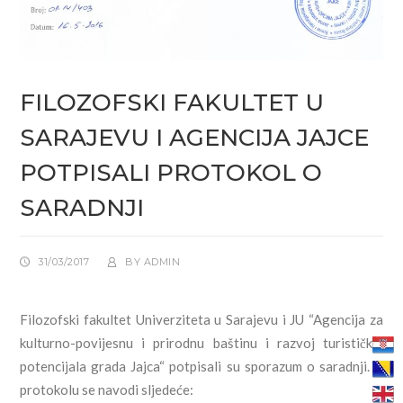
FILOZOFSKI FAKULTET U
SARAJEVU I AGENCIJA JAJCE
POTPISALI PROTOKOL O
SARADNJI
31/03/2017
BY
ADMIN
Filozofski fakultet Univerziteta u Sarajevu i JU “Agencija za
kulturno-povijesnu i prirodnu baštinu i razvoj turističkih
potencijala grada Jajca“ potpisali su sporazum o saradnji. U
protokolu se navodi sljedeće: