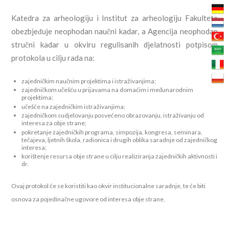
Katedra za arheologiju i Institut za arheologiju Fakulteta
obezbjeđuje neophodan naučni kadar, a Agencija neophodan
stručni kadar u okviru regulisanih djelatnosti potpisom
protokola u cilju rada na:
zajedničkim naučnim projektima i istraživanjima;
zajedničkom učešću u prijavama na domaćim i međunarodnim
projektima;
učešće na zajedničkim istraživanjima;
zajedničkom sudjelovanju posvećeno obrazovanju, istraživanju od
interesa za obje strane;
pokretanje zajedničkih programa, simpozija, kongresa, seminara,
tečajeva, ljetnih škola, radionica i drugih oblika saradnje od zajedničkog
interesa;
korištenje resursa obje strane u cilju realiziranja zajedničkih aktivnosti i
dr.
Ovaj protokol će se koristiti kao okvir institucionalne saradnje, te će biti
osnova za pojedinačne ugovore od interesa obje strane.